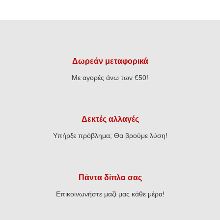
€4,45
€5,80
through
through
€6,65
€7,40
Δωρεάν μεταφορικά
Με αγορές άνω των €50!
Δεκτές αλλαγές
Υπήρξε πρόβλημα; Θα βρούμε λύση!
Πάντα δίπλα σας
Επικοινωνήστε μαζί μας κάθε μέρα!