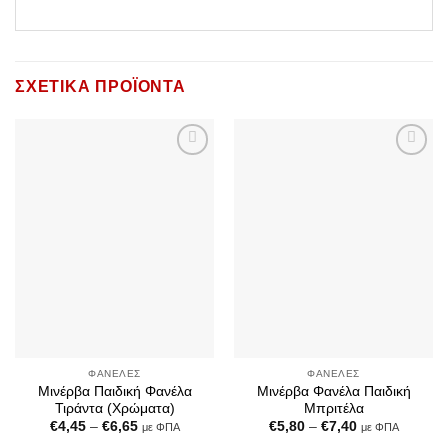
ΣΧΕΤΙΚΆ ΠΡΟΪΌΝΤΑ
Add to
Add to
Wishlist
Wishlist
ΦΑΝΈΛΕΣ
ΦΑΝΈΛΕΣ
Μινέρβα Παιδική Φανέλα
Μινέρβα Φανέλα Παιδική
Τιράντα (Χρώματα)
Μπριτέλα
Price
Price
€
4,45
–
€
6,65
€
5,80
–
€
7,40
με ΦΠΑ
με ΦΠΑ
range:
range: