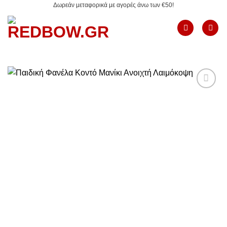
Δωρεάν μεταφορικά με αγορές άνω των €50!
Μετάβαση
στο
περιεχόμενο
Add to
Wishlist