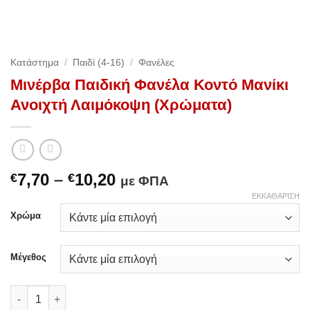
Κατάστημα
/
Παιδί (4-16)
/
Φανέλες
Μινέρβα Παιδική Φανέλα Κοντό Μανίκι
Ανοιχτή Λαιμόκοψη (Χρώματα)
Price
7,70
–
10,20
€
€
με ΦΠΑ
range:
ΕΚΚΑΘΆΡΙΣΗ
€7,70
Χρώμα
through
€10,20
Μέγεθος
Μινέρβα Παιδική Φανέλα Κοντό Μανίκι Ανοιχτή Λαιμόκοψη (Χ