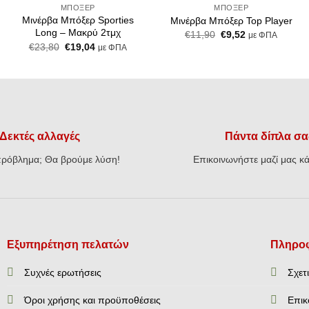
ΜΠΌΞΕΡ
ΜΠΌΞΕΡ
Μινέρβα Μπόξερ Sporties
Μινέρβα Μπόξερ Top Player
Long – Μακρύ 2τμχ
Original
Η
€
11,90
€
9,52
με ΦΠΑ
price
τρέχουσα
Original
Η
€
23,80
€
19,04
με ΦΠΑ
was:
τιμή
price
τρέχουσα
€11,90.
είναι:
was:
τιμή
€9,52.
€23,80.
είναι:
€19,04.
Δεκτές αλλαγές
Πάντα δίπλα σα
ρόβλημα; Θα βρούμε λύση!
Επικοινωνήστε μαζί μας κά
Εξυπηρέτηση πελατών
Πληροφ
Συχνές ερωτήσεις
Σχετ
Όροι χρήσης και προϋποθέσεις
Επικ