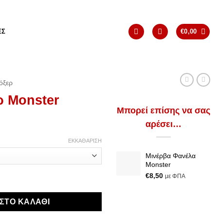
ΈΣ
€
0,00
όξερ
ρ Monster
Μπορεί επίσης να σας
αρέσει…
σα
ΕΚΚΑΘΆΡΙΣΗ
Μινέρβα Φανέλα
Monster
€
8,50
με ΦΠΑ
ότητα
ΣΤΟ ΚΑΛΆΘΙ