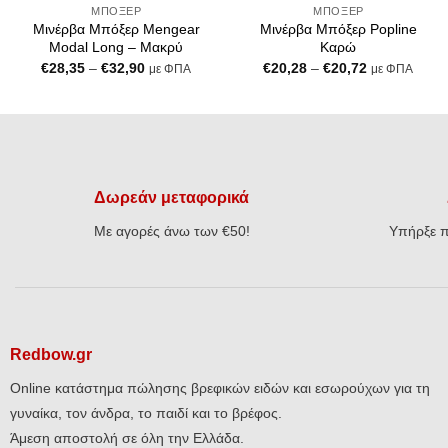
ΜΠΌΞΕΡ
ΜΠΌΞΕΡ
Μινέρβα Μπόξερ Mengear
Μινέρβα Μπόξερ Popline
Modal Long – Μακρύ
Καρώ
Price
Price
€
28,35
–
€
32,90
€
20,28
–
€
20,72
με ΦΠΑ
με ΦΠΑ
range:
range:
€28,35
€20,28
through
through
€32,90
€20,72
Δωρεάν μεταφορικά
Με αγορές άνω των €50!
Υπήρξε π
Redbow.gr
Online κατάστημα πώλησης βρεφικών ειδών και εσωρούχων για τη
γυναίκα, τον άνδρα, το παιδί και το βρέφος.
Άμεση αποστολή σε όλη την Ελλάδα.