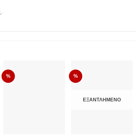
.
%
%
ΕΞΑΝΤΛΗΜΈΝΟ
Add to Wishlist
Add to Wishlist
+
+