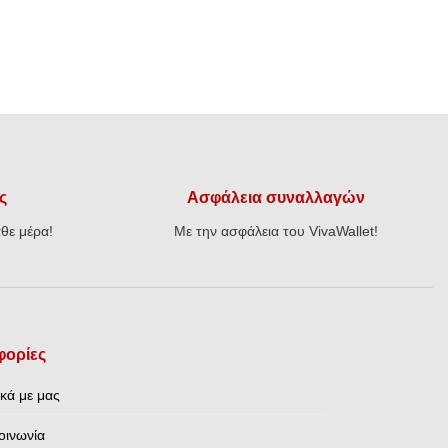
ς
Ασφάλεια συναλλαγών
θε μέρα!
Με την ασφάλεια του VivaWallet!
ορίες
ικά με μας
οινωνία