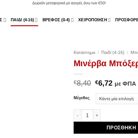
Δωρεάν μεταφορικά με αγορές άνω των €50!
Σ
ΠΑΙΔΊ (4-16)
ΒΡΈΦΟΣ (0-4)
ΧΕΙΡΟΠΟΊΗΣΗ
ΠΡΟΣΦΟΡ
Κατάστημα
/
Παιδί (4-16)
/
Μπ
Μινέρβα Μπόξε
Original
Η
8,40
6,72
€
€
με ΦΠΑ
price
τρέχου
was:
τιμή
Μέγεθος
€8,40.
είναι:
Add to Wishlist
€6,72.
Μινέρβα Μπόξερ Monster ποσ
ΠΡΟΣΘΉΚΗ 