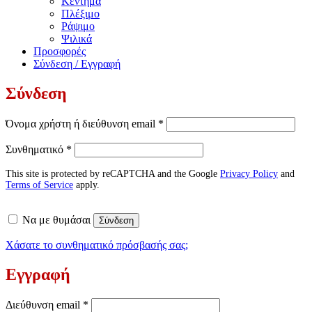
Κέντημα
Πλέξιμο
Ράψιμο
Ψιλικά
Προσφορές
Σύνδεση / Εγγραφή
Σύνδεση
Απαιτείται
Όνομα χρήστη ή διεύθυνση email
*
Απαιτείται
Συνθηματικό
*
This site is protected by reCAPTCHA and the Google
Privacy Policy
and
Terms of Service
apply.
Να με θυμάσαι
Σύνδεση
Χάσατε το συνθηματικό πρόσβασής σας;
Εγγραφή
Απαιτείται
Διεύθυνση email
*