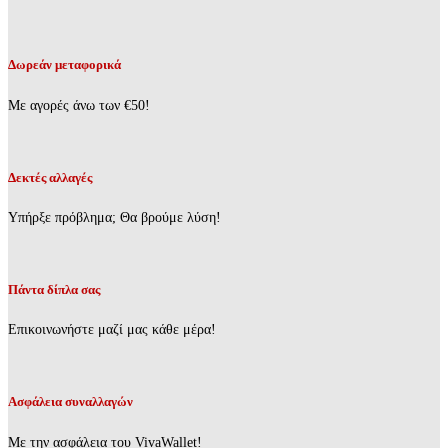
επιλογές
was:
τιμή
μπορούν
€10,80.
είναι:
να
€8,64.
επιλεγούν
Δωρεάν μεταφορικά
στη
σελίδα
Με αγορές άνω των €50!
του
προϊόντος
Δεκτές αλλαγές
Υπήρξε πρόβλημα; Θα βρούμε λύση!
Πάντα δίπλα σας
Επικοινωνήστε μαζί μας κάθε μέρα!
Ασφάλεια συναλλαγών
Με την ασφάλεια του VivaWallet!