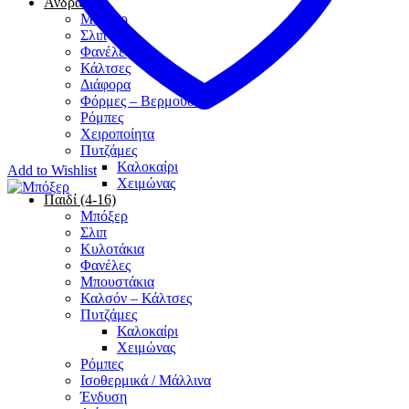
Άνδρας
Μπόξερ
Σλιπ
Φανέλες
Κάλτσες
Διάφορα
Φόρμες – Βερμούδες
Ρόμπες
Χειροποίητα
Πυτζάμες
Καλοκαίρι
Add to Wishlist
Χειμώνας
Παιδί (4-16)
Μπόξερ
Σλιπ
Κυλοτάκια
Φανέλες
Μπουστάκια
Καλσόν – Κάλτσες
Πυτζάμες
Καλοκαίρι
Χειμώνας
Ρόμπες
Ισοθερμικά / Μάλλινα
Ένδυση