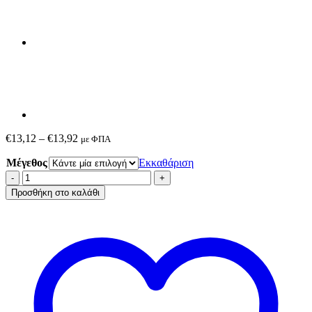
Price
€
13,12
–
€
13,92
με ΦΠΑ
range:
Μέγεθος
€13,12
Εκκαθάριση
through
Μινέρβα
€13,92
Μπόξερ
Προσθήκη στο καλάθι
Bikes
ποσότητα