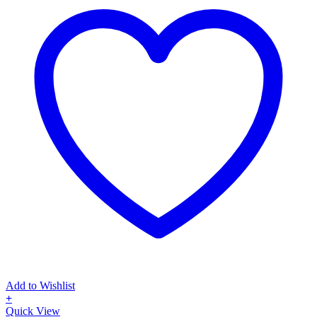
Add to Wishlist
+
Αυτό
Quick View