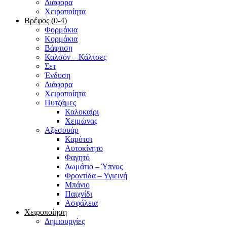
Διάφορα
Χειροποίητα
Βρέφος (0-4)
Φορμάκια
Κορμάκια
Βάφτιση
Καλσόν – Κάλτσες
Σετ
Ένδυση
Διάφορα
Χειροποίητα
Πυτζάμες
Καλοκαίρι
Χειμώνας
Αξεσουάρ
Καρότσι
Αυτοκίνητο
Φαγητό
Δωμάτιο – Ύπνος
Φροντίδα – Υγιεινή
Μπάνιο
Παιχνίδι
Ασφάλεια
Χειροποίηση
Δημιουργίες