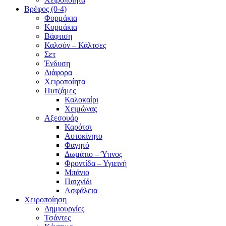
Βρέφος (0-4)
Φορμάκια
Κορμάκια
Βάφτιση
Καλσόν – Κάλτσες
Σετ
Ένδυση
Διάφορα
Χειροποίητα
Πυτζάμες
Καλοκαίρι
Χειμώνας
Αξεσουάρ
Καρότσι
Αυτοκίνητο
Φαγητό
Δωμάτιο – Ύπνος
Φροντίδα – Υγιεινή
Μπάνιο
Παιχνίδι
Ασφάλεια
Χειροποίηση
Δημιουργίες
Τσάντες