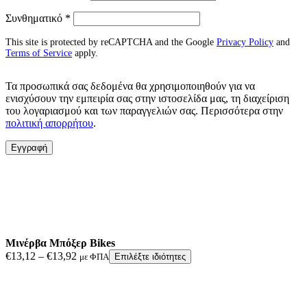
Απαιτείται
Συνθηματικό
*
This site is protected by reCAPTCHA and the Google
Privacy Policy
and
Terms of Service
apply.
Τα προσωπικά σας δεδομένα θα χρησιμοποιηθούν για να
ενισχύσουν την εμπειρία σας στην ιστοσελίδα μας, τη διαχείριση
του λογαριασμού και των παραγγελιών σας. Περισσότερα στην
πολιτική απορρήτου
.
Εγγραφή
Μινέρβα Μπόξερ Bikes
Price
€
13,12
–
€
13,92
με ΦΠΑ
Επιλέξτε ιδιότητες
range:
€13,12
through
€13,92