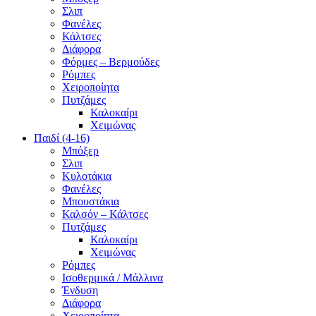
Σλιπ
Φανέλες
Κάλτσες
Διάφορα
Φόρμες – Βερμούδες
Ρόμπες
Χειροποίητα
Πυτζάμες
Καλοκαίρι
Χειμώνας
Παιδί (4-16)
Μπόξερ
Σλιπ
Κυλοτάκια
Φανέλες
Μπουστάκια
Καλσόν – Κάλτσες
Πυτζάμες
Καλοκαίρι
Χειμώνας
Ρόμπες
Ισοθερμικά / Μάλλινα
Ένδυση
Διάφορα
Χειροποίητα