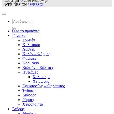
Copyright © 2026 Redbow.gr
WEB DESIGN /
WEBSOL
Αναζήτηση
για:
Όλα τα προϊόντα
Γυναίκα
Σουτιέν
Κυλοτάκια
Λαστέξ
Κολάν – Φόρμες
Φανέλες
Κορμάκια
Καλσόν – Κάλτσες
Πυτζάμες
Καλοκαίρι
Χειμώνας
Εγκυμοσύνη – Θηλασμός
Ένδυση
Διάφορα
Ρόμπες
Χειροποίητα
Άνδρας
Μπόξερ