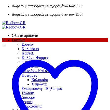
Μετάβαση
Δωρεάν μεταφορικά με αγορές άνω των €50!
στο
Δωρεάν μεταφορικά με αγορές άνω των €50!
περιεχόμενο
Όλα τα προϊόντα
%
Γυναίκα
Σουτιέν
Κυλοτάκια
Λαστέξ
Κολάν – Φόρμες
Φανέλες
Κορμάκια
Καλσόν – Κάλτσες
Πυτζάμες
Καλοκαίρι
Χειμώνας
Εγκυμοσύνη – Θηλασμός
Ένδυση
Διάφορα
Ρόμπες
Χειροποίητα