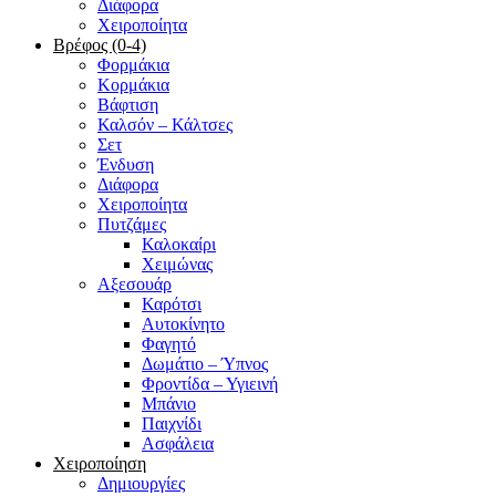
Διάφορα
Χειροποίητα
Βρέφος (0-4)
Φορμάκια
Κορμάκια
Βάφτιση
Καλσόν – Κάλτσες
Σετ
Ένδυση
Διάφορα
Χειροποίητα
Πυτζάμες
Καλοκαίρι
Χειμώνας
Αξεσουάρ
Καρότσι
Αυτοκίνητο
Φαγητό
Δωμάτιο – Ύπνος
Φροντίδα – Υγιεινή
Μπάνιο
Παιχνίδι
Ασφάλεια
Χειροποίηση
Δημιουργίες