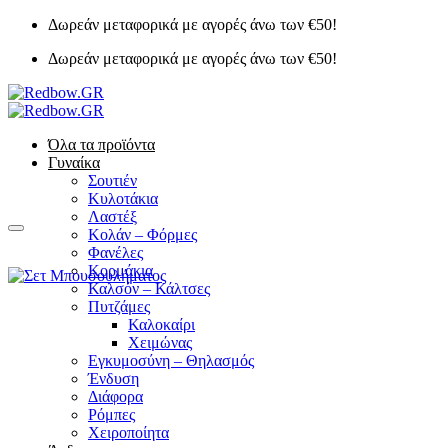
Μετάβαση
Δωρεάν μεταφορικά με αγορές άνω των €50!
στο
Δωρεάν μεταφορικά με αγορές άνω των €50!
περιεχόμενο
Όλα τα προϊόντα
Γυναίκα
Σουτιέν
Κυλοτάκια
Λαστέξ
Κολάν – Φόρμες
Φανέλες
Κορμάκια
Καλσόν – Κάλτσες
Πυτζάμες
Καλοκαίρι
Χειμώνας
Εγκυμοσύνη – Θηλασμός
Ένδυση
Διάφορα
Ρόμπες
Χειροποίητα