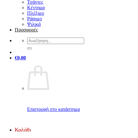
Τσάντες
Κέντημα
Πλέξιμο
Ράψιμο
Ψιλικά
Προσφορές
Αναζήτηση
για:
€
0,00
Επιστροφή στο κατάστημα
Καλάθι