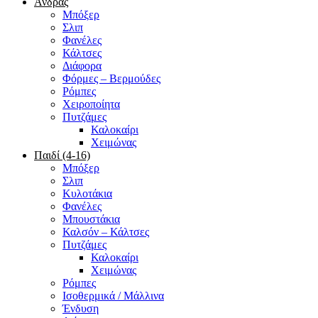
Άνδρας
Μπόξερ
Σλιπ
Φανέλες
Κάλτσες
Διάφορα
Φόρμες – Βερμούδες
Ρόμπες
Χειροποίητα
Πυτζάμες
Καλοκαίρι
Χειμώνας
Παιδί (4-16)
Μπόξερ
Σλιπ
Κυλοτάκια
Φανέλες
Μπουστάκια
Καλσόν – Κάλτσες
Πυτζάμες
Καλοκαίρι
Χειμώνας
Ρόμπες
Ισοθερμικά / Μάλλινα
Ένδυση