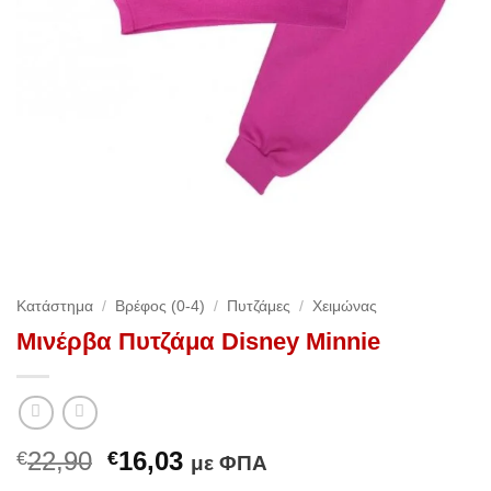
Κατάστημα
/
Βρέφος (0-4)
/
Πυτζάμες
/
Χειμώνας
Μινέρβα Πυτζάμα Disney Minnie
Original
Η
22,90
16,03
€
€
με ΦΠΑ
price
τρέχουσα