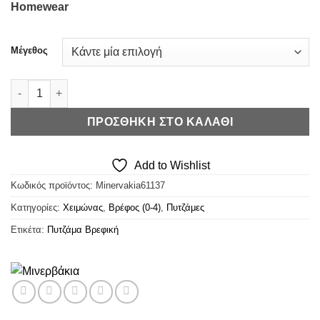
Homewear
was:
τιμή
€22,90.
είναι:
€16,03.
Μέγεθος
Μινέρβα Πυτζάμα Disney Minnie ποσότητα
ΠΡΟΣΘΉΚΗ ΣΤΟ ΚΑΛΆΘΙ
Add to Wishlist
Κωδικός προϊόντος:
Minervakia61137
Κατηγορίες:
Χειμώνας
,
Βρέφος (0-4)
,
Πυτζάμες
Ετικέτα:
Πυτζάμα Βρεφική