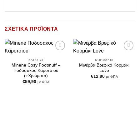
ΣΧΕΤΙΚΆ ΠΡΟΪΌΝΤΑ
Add to
Add to
Wishlist
Wishlist
ΚΑΡΌΤΣΙ
ΚΟΡΜΆΚΙΑ
Minene Cosy Footmuff –
Μινέρβα Βρεφικό Κορμάκι
Ποδόσακος Καροτσιού
Love
(+Χρώματα)
€
12,90
με ΦΠΑ
€
59,90
με ΦΠΑ