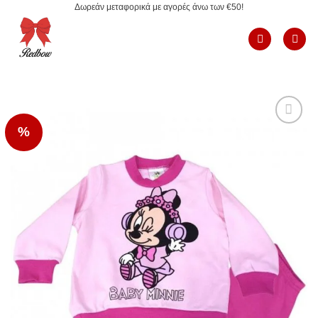
Δωρεάν μεταφορικά με αγορές άνω των €50!
Μετάβαση
στο
περιεχόμενο
%
Add to
Wishlist