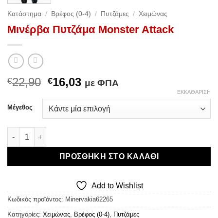
Κατάστημα
/
Βρέφος (0-4)
/
Πυτζάμες
/
Χειμώνας
Μινέρβα Πυτζάμα Monster Attack
Original
Η
22,90
16,03
€
€
με ΦΠΑ
price
τρέχουσα
ΕΚΚΑΘΆΡΙΣΗ
was:
τιμή
Μέγεθος
€22,90.
είναι:
€16,03.
Μινέρβα Πυτζάμα Monster Attack ποσότητα
ΠΡΟΣΘΉΚΗ ΣΤΟ ΚΑΛΆΘΙ
Add to Wishlist
Κωδικός προϊόντος:
Minervakia62265
Κατηγορίες:
Χειμώνας
,
Βρέφος (0-4)
,
Πυτζάμες