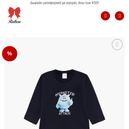
Δωρεάν μεταφορικά με αγορές άνω των €50!
Μετάβαση
στο
περιεχόμενο
%
Add to
Wishlist