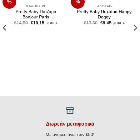
%
%
Add to
Add to
Wishlist
Wishlist
ΚΑΛΟΚΑΊΡΙ
ΚΑΛΟΚΑΊΡΙ
Pretty Baby Πυτζάμα
Pretty Baby Πυτζάμα Happy
Bonjour Paris
Doggy
Original
Η
Original
Η
€
14,50
€
10,15
€
13,50
€
9,45
με ΦΠΑ
με ΦΠΑ
price
τρέχουσα
price
τρέχουσα
was:
τιμή
was:
τιμή
€14,50.
είναι:
€13,50.
είναι:
€10,15.
€9,45.
Δωρεάν μεταφορικά
Με αγορές άνω των €50!