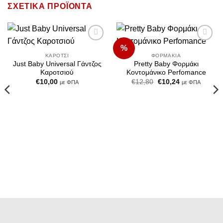
ΣΧΕΤΙΚΆ ΠΡΟΪΌΝΤΑ
%
Add to
Add to
Wishlist
Wishlist
ΚΑΡΌΤΣΙ
ΦΟΡΜΆΚΙΑ
Just Baby Universal Γάντζος
Pretty Baby Φορμάκι
Καροτσιού
Κοντομάνικο Perfomance
Original
Η
€
10,00
€
12,80
€
10,24
με ΦΠΑ
με ΦΠΑ
price
τρέχουσα
was:
τιμή
€12,80.
είναι:
€10,24.