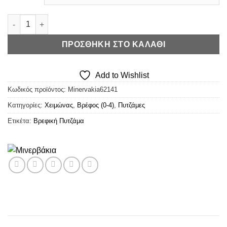
€22,90.
είναι:
€16,03.
Μινέρβα Πυτζάμα Loved ποσότητα
ΠΡΟΣΘΉΚΗ ΣΤΟ ΚΑΛΆΘΙ
Add to Wishlist
Κωδικός προϊόντος:
Minervakia62141
Κατηγορίες:
Χειμώνας
,
Βρέφος (0-4)
,
Πυτζάμες
Ετικέτα:
Βρεφική Πυτζάμα