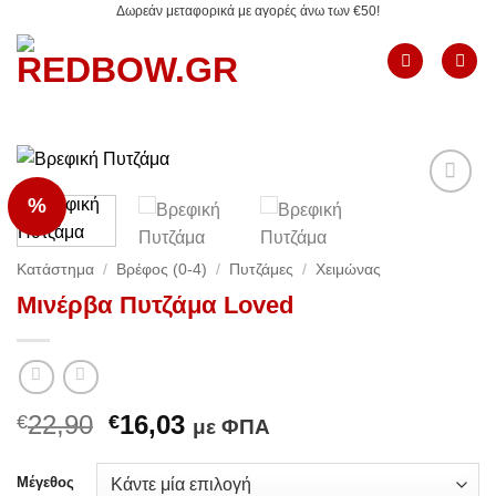
Δωρεάν μεταφορικά με αγορές άνω των €50!
Μετάβαση
στο
περιεχόμενο
%
Add to
Wishlist
Κατάστημα
/
Βρέφος (0-4)
/
Πυτζάμες
/
Χειμώνας
Μινέρβα Πυτζάμα Loved
Original
Η
22,90
16,03
€
€
με ΦΠΑ
price
τρέχουσα
was:
τιμή
Μέγεθος