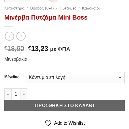
Κατάστημα
/
Βρέφος (0-4)
/
Πυτζάμες
/
Καλοκαίρι
Μινέρβα Πυτζάμα Mini Boss
Original
Η
18,90
13,23
€
€
με ΦΠΑ
price
τρέχουσα
Μινερβάκια
was:
τιμή
€18,90.
είναι:
€13,23.
Μέγεθος
Μινέρβα Πυτζάμα Mini Boss ποσότητα
ΠΡΟΣΘΉΚΗ ΣΤΟ ΚΑΛΆΘΙ
Add to Wishlist