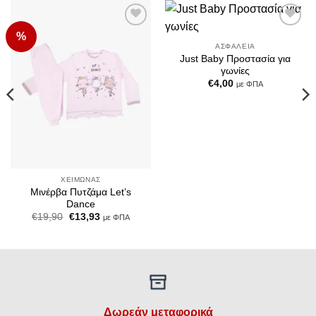
%
Add to
Add to
Wishlist
Wishlist
ΑΣΦΆΛΕΙΑ
Just Baby Προστασία για
γωνίες
€
4,00
με ΦΠΑ
ΧΕΙΜΏΝΑΣ
Μινέρβα Πυτζάμα Let’s
Dance
Original
Η
€
19,90
€
13,93
με ΦΠΑ
price
τρέχουσα
was:
τιμή
€19,90.
είναι:
€13,93.
Δωρεάν μεταφορικά