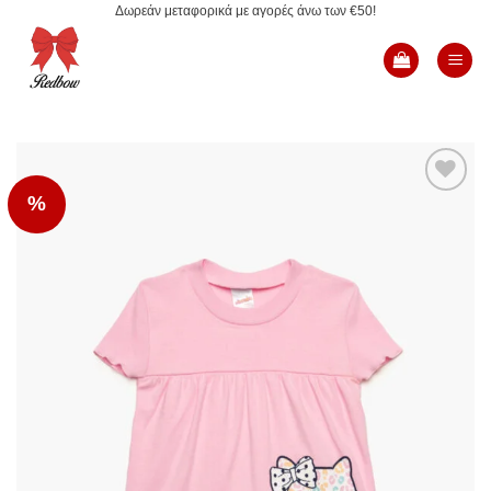
Δωρεάν μεταφορικά με αγορές άνω των €50!
Μετάβαση
στο
περιεχόμενο
%
Add to
Wishlist