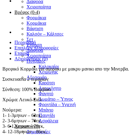
Διάφορα
Χειροποίητα
Βρέφος (0-4)
Φορμάκια
Κορμάκια
Βάφτιση
Καλσόν – Κάλτσες
Σετ
Περιγραφή
Ένδυση
Επιπλέον πληροφορίες
Διάφορα
Εταιρία
Χειροποίητα
Αξιολογήσεις (0)
Πυτζάμες
Καλοκαίρι
Βρεφικό Κορμάκι για αγορακι με μακρυ μανικι απο την Μινερβα.
Χειμώνας
Αξεσουάρ
Συσκευασια 2 τεμαχιων
Καρότσι
Αυτοκίνητο
Σύνθεση: 100% Βαμβακι
Φαγητό
Δωμάτιο – Ύπνος
Χρώμα: Λευκό-Σιέλ
Φροντίδα – Υγιεινή
Νούμερα:
Μπάνιο
1- 1-3μηνων – 62εκ,
Παιχνίδι
2- 3-6μηνων – 70εκ,
Ασφάλεια
3- 6-12μηνων – 78εκ,
Χειροποίηση
4- 12-18μηνων – 86εκ,
Δημιουργίες