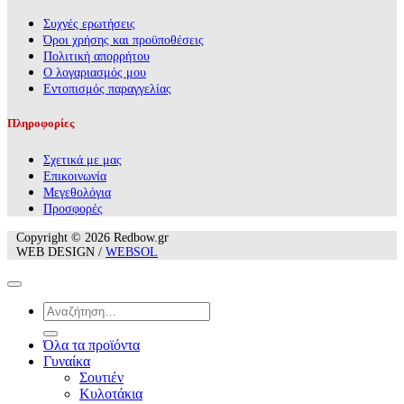
Συχνές ερωτήσεις
Όροι χρήσης και προϋποθέσεις
Πολιτική απορρήτου
Ο λογαριασμός μου
Εντοπισμός παραγγελίας
Πληροφορίες
Σχετικά με μας
Επικοινωνία
Mεγεθολόγια
Προσφορές
Copyright © 2026 Redbow.gr
WEB DESIGN /
WEBSOL
Αναζήτηση
για:
Όλα τα προϊόντα
Γυναίκα
Σουτιέν
Κυλοτάκια