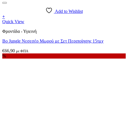
Add to Wishlist
+
Quick View
Φροντίδα - Υγιεινή
Bo Jungle Νεσεσέρ Μωρού με Σετ Περιποίησης 15τμχ
€
66,90
με ΦΠΑ
%