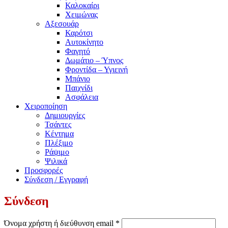
Καλοκαίρι
Χειμώνας
Αξεσουάρ
Καρότσι
Αυτοκίνητο
Φαγητό
Δωμάτιο – Ύπνος
Φροντίδα – Υγιεινή
Μπάνιο
Παιχνίδι
Ασφάλεια
Χειροποίηση
Δημιουργίες
Τσάντες
Κέντημα
Πλέξιμο
Ράψιμο
Ψιλικά
Προσφορές
Σύνδεση / Εγγραφή
Σύνδεση
Απαιτείται
Όνομα χρήστη ή διεύθυνση email
*