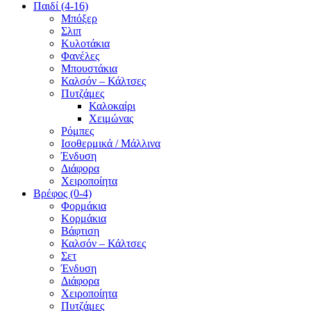
Παιδί (4-16)
Μπόξερ
Σλιπ
Κυλοτάκια
Φανέλες
Μπουστάκια
Καλσόν – Κάλτσες
Πυτζάμες
Καλοκαίρι
Χειμώνας
Ρόμπες
Ισοθερμικά / Μάλλινα
Ένδυση
Διάφορα
Χειροποίητα
Βρέφος (0-4)
Φορμάκια
Κορμάκια
Βάφτιση
Καλσόν – Κάλτσες
Σετ
Ένδυση
Διάφορα
Χειροποίητα
Πυτζάμες