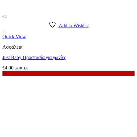
Add to Wishlist
+
Quick View
Ασφάλεια
Just Baby Προστασία για γωνίες
€
4,00
με ΦΠΑ
%