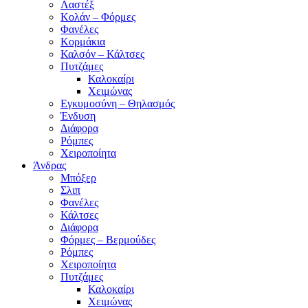
Λαστέξ
Κολάν – Φόρμες
Φανέλες
Κορμάκια
Καλσόν – Κάλτσες
Πυτζάμες
Καλοκαίρι
Χειμώνας
Εγκυμοσύνη – Θηλασμός
Ένδυση
Διάφορα
Ρόμπες
Χειροποίητα
Άνδρας
Μπόξερ
Σλιπ
Φανέλες
Κάλτσες
Διάφορα
Φόρμες – Βερμούδες
Ρόμπες
Χειροποίητα
Πυτζάμες
Καλοκαίρι
Χειμώνας