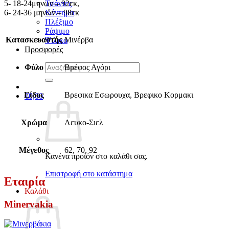
5- 18-24μηνων – 92εκ,
Τσάντες
6- 24-36 μηνών – 98εκ
Κέντημα
Πλέξιμο
Ράψιμο
Κατασκευαστής
Μινέρβα
Ψιλικά
Προσφορές
Αναζήτηση
Φύλο
Βρέφος Αγόρι
για:
Είδος
Βρεφικα Εσωρουχα, Βρεφικο Κορμακι
€
0,00
Χρώμα
Λευκο-Σιελ
Μέγεθος
62, 70, 92
Κανένα προϊόν στο καλάθι σας.
Επιστροφή στο κατάστημα
Εταιρία
Καλάθι
Minervakia