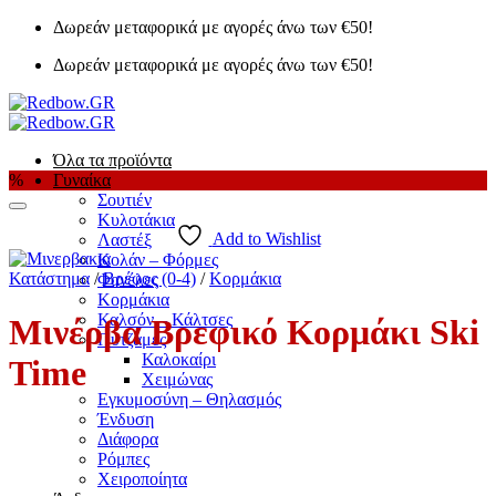
Μετάβαση
Δωρεάν μεταφορικά με αγορές άνω των €50!
στο
Δωρεάν μεταφορικά με αγορές άνω των €50!
περιεχόμενο
Όλα τα προϊόντα
%
Γυναίκα
Σουτιέν
Κυλοτάκια
Add to Wishlist
Λαστέξ
Κολάν – Φόρμες
Κατάστημα
/
Βρέφος (0-4)
/
Κορμάκια
Φανέλες
Κορμάκια
Καλσόν – Κάλτσες
Μινέρβα Βρεφικό Κορμάκι Ski
Πυτζάμες
Καλοκαίρι
Time
Χειμώνας
Εγκυμοσύνη – Θηλασμός
Ένδυση
Διάφορα
Ρόμπες
Χειροποίητα