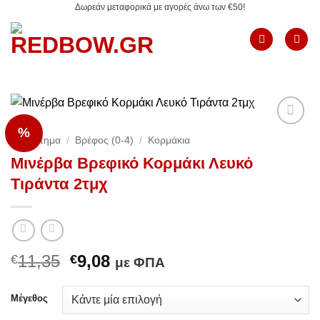
Δωρεάν μεταφορικά με αγορές άνω των €50!
Μετάβαση
στο
περιεχόμενο
%
Add to
Κατάστημα
/
Βρέφος (0-4)
/
Κορμάκια
Wishlist
Μινέρβα Βρεφικό Κορμάκι Λευκό
Τιράντα 2τμχ
Original
Η
11,35
9,08
€
€
με ΦΠΑ
price
τρέχουσα
was:
τιμή
Μέγεθος
€11,35.
είναι: