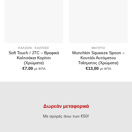
ΚΑΛΣΌΝ - ΚΆΛΤΣΕΣ
ΦΑΓΗΤΌ
Soft Touch / JTC – Βρεφικά
Munchkin Squeeze Spoon –
Καλτσάκια Κορίτσι
Κουτάλι Αυτόματου
(Χρώματα)
Ταΐσματος (Χρώματα)
€
7,00
€
13,00
με ΦΠΑ
με ΦΠΑ
Δωρεάν μεταφορικά
Με αγορές άνω των €50!