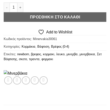
€9,08.
Μινέρβα Βρεφικό Κορμάκι Λευκό Τιράντα 2τμχ ποσότητα
ΠΡΟΣΘΉΚΗ ΣΤΟ ΚΑΛΆΘΙ
Add to Wishlist
Κωδικός προϊόντος:
Minervakia30061
Κατηγορίες:
Κορμάκια
,
Βάφτιση
,
Βρέφος (0-4)
Ετικέτες:
newborn
,
βρεφος
,
κορμακι
,
λευκο
,
μινερβα
,
μινερβακια
,
Σετ
Βάφτισης
,
σκετο
,
τιραντα
,
φορμακι