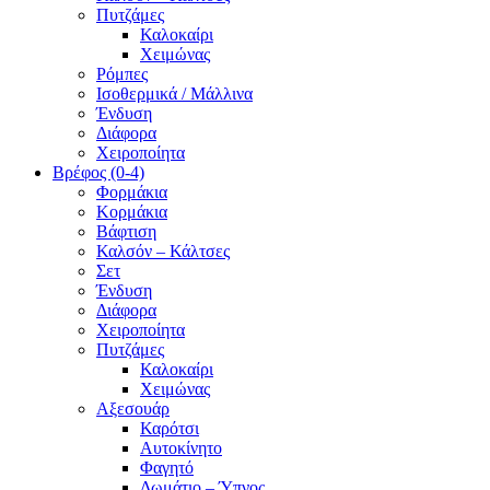
Πυτζάμες
Καλοκαίρι
Χειμώνας
Ρόμπες
Ισοθερμικά / Μάλλινα
Ένδυση
Διάφορα
Χειροποίητα
Βρέφος (0-4)
Φορμάκια
Κορμάκια
Βάφτιση
Καλσόν – Κάλτσες
Σετ
Ένδυση
Διάφορα
Χειροποίητα
Πυτζάμες
Καλοκαίρι
Χειμώνας
Αξεσουάρ
Καρότσι
Αυτοκίνητο
Φαγητό
Δωμάτιο – Ύπνος