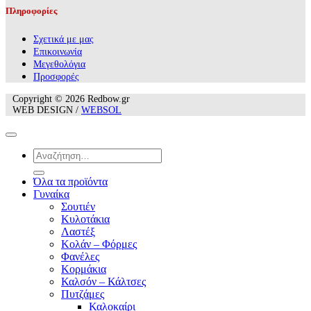
Πληροφορίες
Σχετικά με μας
Επικοινωνία
Mεγεθολόγια
Προσφορές
Copyright © 2026 Redbow.gr
WEB DESIGN /
WEBSOL
Αναζήτηση
για:
Όλα τα προϊόντα
Γυναίκα
Σουτιέν
Κυλοτάκια
Λαστέξ
Κολάν – Φόρμες
Φανέλες
Κορμάκια
Καλσόν – Κάλτσες
Πυτζάμες
Καλοκαίρι