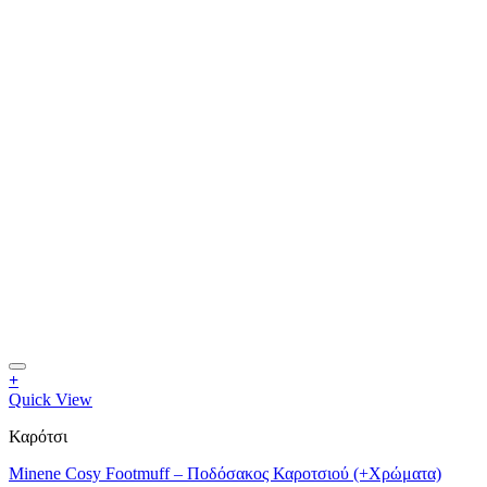
Add to Wishlist
+
Αυτό
Quick View
το
Καρότσι
προϊόν
έχει
Minene Cosy Footmuff – Ποδόσακος Καροτσιού (+Χρώματα)
πολλαπλές