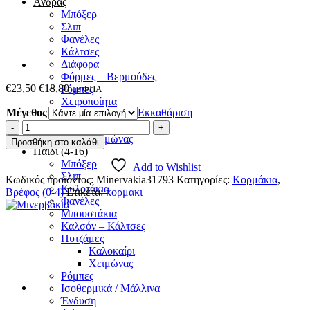
Άνδρας
Μπόξερ
Σλιπ
Φανέλες
Κάλτσες
Διάφορα
Φόρμες – Βερμούδες
Original
Η
€
23,50
€
18,80
Ρόμπες
με ΦΠΑ
price
τρέχουσα
Χειροποίητα
Μέγεθος
was:
τιμή
Εκκαθάριση
Πυτζάμες
€23,50.
είναι:
Μινέρβα
Καλοκαίρι
€18,80.
Βρεφικό
Χειμώνας
Προσθήκη στο καλάθι
Κορμάκι
Παιδί (4-16)
Summer
Μπόξερ
Add to Wishlist
Fun
Σλιπ
Κωδικός προϊόντος:
Minervakia31793
Κατηγορίες:
Κορμάκια
,
ποσότητα
Κυλοτάκια
Βρέφος (0-4)
Ετικέτα:
κορμακι
Φανέλες
Μπουστάκια
Καλσόν – Κάλτσες
Πυτζάμες
Καλοκαίρι
Χειμώνας
Ρόμπες
Ισοθερμικά / Μάλλινα
Ένδυση