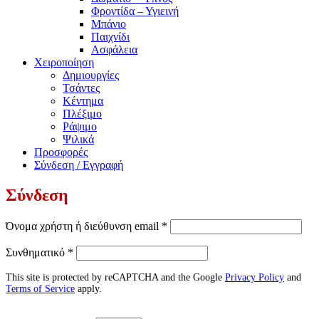
Φροντίδα – Υγιεινή
Μπάνιο
Παιχνίδι
Ασφάλεια
Χειροποίηση
Δημιουργίες
Τσάντες
Κέντημα
Πλέξιμο
Ράψιμο
Ψιλικά
Προσφορές
Σύνδεση / Εγγραφή
Σύνδεση
Απαιτείται
Όνομα χρήστη ή διεύθυνση email
*
Απαιτείται
Συνθηματικό
*
This site is protected by reCAPTCHA and the Google
Privacy Policy
and
Terms of Service
apply.