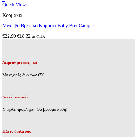
Αυτό
Quick View
το
Κορμάκια
προϊόν
έχει
Μινέρβα Βρεφικό Κορμάκι Baby Boy Campus
πολλαπλές
παραλλαγές.
Original
Η
€
22,90
€
18,32
με ΦΠΑ
Οι
price
τρέχουσα
επιλογές
was:
τιμή
μπορούν
€22,90.
είναι:
να
€18,32.
επιλεγούν
Δωρεάν μεταφορικά
στη
σελίδα
Με αγορές άνω των €50!
του
προϊόντος
Δεκτές αλλαγές
Υπήρξε πρόβλημα; Θα βρούμε λύση!
Πάντα δίπλα σας