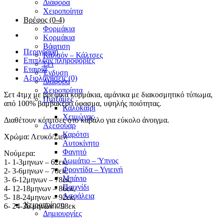
Διάφορα
Χειροποίητα
Βρέφος (0-4)
Φορμάκια
Κορμάκια
Βάφτιση
Περιγραφή
Καλσόν – Κάλτσες
Επιπλέον πληροφορίες
Σετ
Εταιρία
Ένδυση
Αξιολογήσεις (0)
Διάφορα
Χειροποίητα
Σετ 4τμχ με βρεφικά κορμάκια, αμάνικα με διακοσμητικό τύπωμα,
Πυτζάμες
από 100% βαμβακερό ύφασμα, υψηλής ποιότητας.
Καλοκαίρι
Χειμώνας
Διαθέτουν κόπιτσες στο καβάλο για εύκολο άνοιγμα.
Αξεσουάρ
Καρότσι
Χρώμα: Λευκό/Σιελ
Αυτοκίνητο
Φαγητό
Νούμερα:
Δωμάτιο – Ύπνος
1- 1-3μηνων – 62εκ,
Φροντίδα – Υγιεινή
2- 3-6μηνων – 70εκ,
Μπάνιο
3- 6-12μηνων – 78εκ,
Παιχνίδι
4- 12-18μηνων – 86εκ,
Ασφάλεια
5- 18-24μηνων – 92εκ,
Χειροποίηση
6- 24-36 μηνών – 98εκ
Δημιουργίες