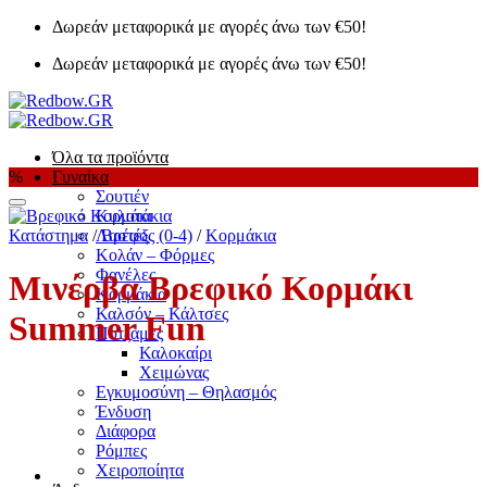
Μετάβαση
Δωρεάν μεταφορικά με αγορές άνω των €50!
στο
Δωρεάν μεταφορικά με αγορές άνω των €50!
περιεχόμενο
Όλα τα προϊόντα
%
Γυναίκα
Σουτιέν
Add to Wishlist
Κυλοτάκια
Κατάστημα
/
Λαστέξ
Βρέφος (0-4)
/
Κορμάκια
Κολάν – Φόρμες
Φανέλες
Μινέρβα Βρεφικό Κορμάκι
Κορμάκια
Καλσόν – Κάλτσες
Summer Fun
Πυτζάμες
Καλοκαίρι
Χειμώνας
Εγκυμοσύνη – Θηλασμός
Ένδυση
Διάφορα
Ρόμπες
Χειροποίητα