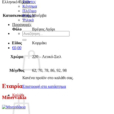
Τσάντες
Ελληνικό Προϊόν
Κέντημα
Πλέξιμο
Κατασκευαστής
Μινέρβα
Ράψιμο
Ψιλικά
Προσφορές
Φύλο
Βρέφος Αγόρι
Αναζήτηση
για:
Είδος
Κορμάκι
€
0,00
Χρώμα
220 – Λευκό-Σιελ
Μέγεθος
62, 70, 78, 86, 92, 98
Κανένα προϊόν στο καλάθι σας.
Εταιρία
Επιστροφή στο κατάστημα
Καλάθι
Minervakia