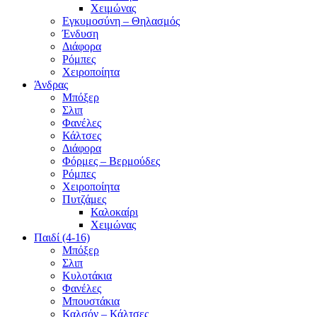
Χειμώνας
Εγκυμοσύνη – Θηλασμός
Ένδυση
Διάφορα
Ρόμπες
Χειροποίητα
Άνδρας
Μπόξερ
Σλιπ
Φανέλες
Κάλτσες
Διάφορα
Φόρμες – Βερμούδες
Ρόμπες
Χειροποίητα
Πυτζάμες
Καλοκαίρι
Χειμώνας
Παιδί (4-16)
Μπόξερ
Σλιπ
Κυλοτάκια
Φανέλες
Μπουστάκια
Καλσόν – Κάλτσες