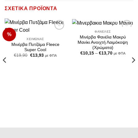
ΣΧΕΤΙΚΆ ΠΡΟΪΌΝΤΑ
ΦΑΝΈΛΕΣ
%
Add to
Add to
Μινέρβα Φανέλα Μακρύ
Wishlist
Wishlist
ΧΕΙΜΏΝΑΣ
Μανίκι Ανοιχτή Λαιμόκοψη
Μινέρβα Πυτζάμα Fleece
(Χρώματα)
Super Cool
Price
€
10,15
–
€
13,70
με ΦΠΑ
Original
Η
€
19,90
€
13,93
με ΦΠΑ
range:
price
τρέχουσα
€10,15
was:
τιμή
through
€19,90.
είναι:
€13,70
€13,93.