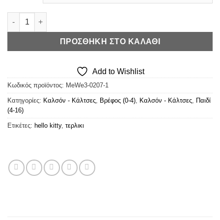
MeWe Τερλίκι Βρεφικό/Παιδικό Βαμβακερό – Sneaker - Hello Ki
ΠΡΟΣΘΉΚΗ ΣΤΟ ΚΑΛΆΘΙ
Add to Wishlist
Κωδικός προϊόντος:
MeWe3-0207-1
Κατηγορίες:
Καλσόν - Κάλτσες
,
Βρέφος (0-4)
,
Καλσόν - Κάλτσες
,
Παιδί
(4-16)
Ετικέτες:
hello kitty
,
τερλικι