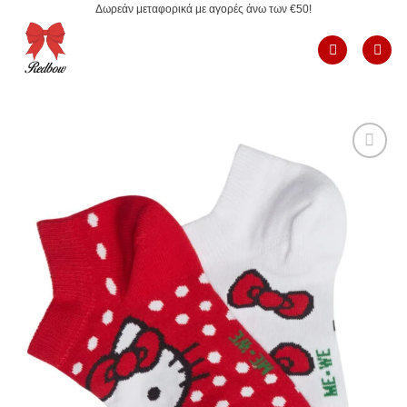
Δωρεάν μεταφορικά με αγορές άνω των €50!
Μετάβαση
στο
περιεχόμενο
Add to
Wishlist