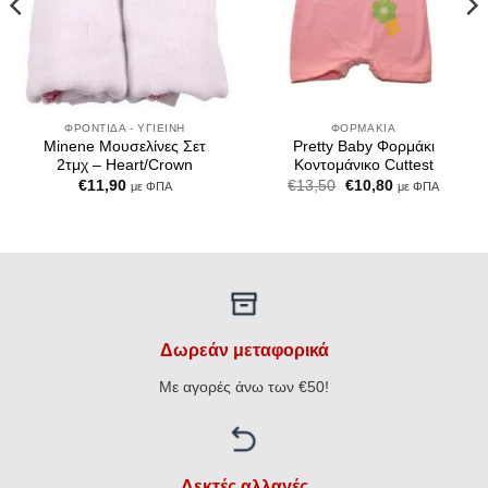
ΦΡΟΝΤΊΔΑ - ΥΓΙΕΙΝΉ
ΦΟΡΜΆΚΙΑ
Minene Μουσελίνες Σετ
Pretty Baby Φορμάκι
2τμχ – Heart/Crown
Κοντομάνικο Cuttest
Original
Η
€
11,90
€
13,50
€
10,80
με ΦΠΑ
με ΦΠΑ
price
τρέχουσα
was:
τιμή
€13,50.
είναι:
€10,80.
Δωρεάν μεταφορικά
Με αγορές άνω των €50!
Δεκτές αλλαγές