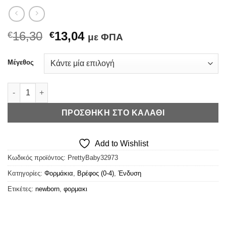
Original
Η
16,30
13,04
€
€
με ΦΠΑ
price
τρέχουσα
was:
τιμή
Μέγεθος
€16,30.
είναι:
€13,04.
Pretty Baby Φορμάκι Believe in Unicorns ποσότητα
ΠΡΟΣΘΉΚΗ ΣΤΟ ΚΑΛΆΘΙ
Add to Wishlist
Κωδικός προϊόντος:
PrettyBaby32973
Κατηγορίες:
Φορμάκια
,
Βρέφος (0-4)
,
Ένδυση
Ετικέτες:
newborn
,
φορμακι