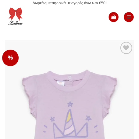
Δωρεάν μεταφορικά με αγορές άνω των €50!
Μετάβαση
στο
περιεχόμενο
%
Add to
Wishlist