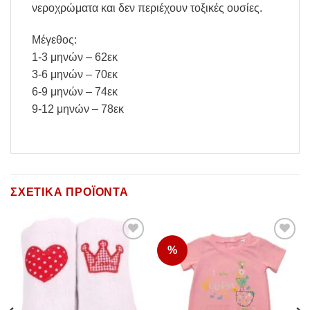
νεροχρώματα και δεν περιέχουν τοξικές ουσίες.
Μέγεθος:
1-3 μηνών – 62εκ
3-6 μηνών – 70εκ
6-9 μηνών – 74εκ
9-12 μηνών – 78εκ
ΣΧΕΤΙΚΆ ΠΡΟΪΌΝΤΑ
%
Add to
Add to
Wishlist
Wishlist