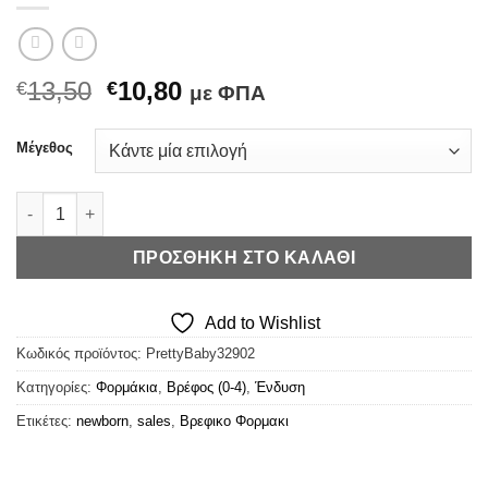
Original
Η
13,50
10,80
€
€
με ΦΠΑ
price
τρέχουσα
was:
τιμή
Μέγεθος
€13,50.
είναι:
€10,80.
Pretty Baby Φορμάκι Ahoy ποσότητα
ΠΡΟΣΘΉΚΗ ΣΤΟ ΚΑΛΆΘΙ
Add to Wishlist
Κωδικός προϊόντος:
PrettyBaby32902
Κατηγορίες:
Φορμάκια
,
Βρέφος (0-4)
,
Ένδυση
Ετικέτες:
newborn
,
sales
,
Βρεφικο Φορμακι