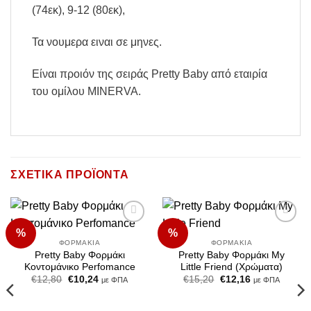
(74εκ), 9-12 (80εκ),
Τα νουμερα ειναι σε μηνες.
Είναι προιόν της σειράς Pretty Baby από εταιρία
του ομίλου MINERVA.
ΣΧΕΤΙΚΆ ΠΡΟΪΌΝΤΑ
%
%
Add to
Add to
Wishlist
Wishlist
ΦΟΡΜΆΚΙΑ
ΦΟΡΜΆΚΙΑ
Pretty Baby Φορμάκι
Pretty Baby Φορμάκι My
Κοντομάνικο Perfomance
Little Friend (Χρώματα)
Original
Η
Original
Η
€
12,80
€
10,24
€
15,20
€
12,16
με ΦΠΑ
με ΦΠΑ
price
τρέχουσα
price
τρέχουσα
was:
τιμή
was:
τιμή
€12,80.
είναι:
€15,20.
είναι: