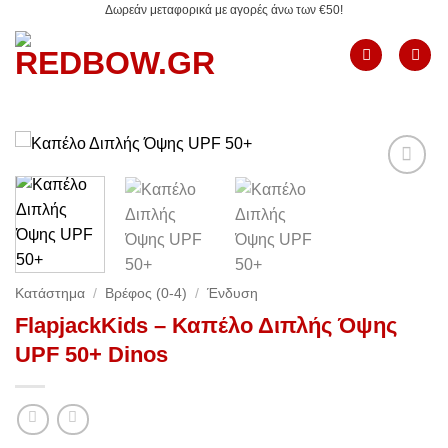
Δωρεάν μεταφορικά με αγορές άνω των €50!
Μετάβαση
στο
περιεχόμενο
Add to
Wishlist
Κατάστημα
/
Βρέφος (0-4)
/
Ένδυση
FlapjackKids – Καπέλο Διπλής Όψης
UPF 50+ Dinos