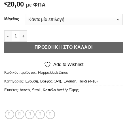
20,00
€
με ΦΠΑ
Μέγεθος
FlapjackKids - Καπέλο Διπλής Όψης UPF 50+ Dinos ποσότητα
ΠΡΟΣΘΉΚΗ ΣΤΟ ΚΑΛΆΘΙ
Add to Wishlist
Κωδικός προϊόντος:
FlapjackkidsDinos
Κατηγορίες:
Ένδυση
,
Βρέφος (0-4)
,
Ένδυση
,
Παιδί (4-16)
Ετικέτες:
beach
,
Stroll
,
Καπέλο Διπλής Όψης