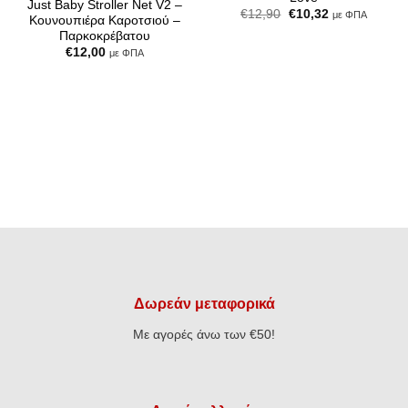
Just Baby Stroller Net V2 –
Original
Η
€
12,90
€
10,32
με ΦΠΑ
Κουνουπιέρα Καροτσιού –
price
τρέχουσα
Παρκοκρέβατου
was:
τιμή
€12,90.
είναι:
€
12,00
με ΦΠΑ
€10,32.
Δωρεάν μεταφορικά
Με αγορές άνω των €50!