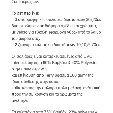
Σετ 5 τεμαχίων.
Το σετ περιέχει:
– 3 απορροφητικές σαλιάρες διαστάσεων 30χ20εκ
δύο στρώσεων σε διάφορα σχέδια και χρώματα,
με velcro για εύκολη εφαρμογή γύρω από το λαιμό
του μωρού σας.
– 2 ζευγάρια καλτσάκια διαστάσεων 10,10χ5,70εκ.
Οι σαλιάρες είναι κατασκευασμένες από CVC
interlock ύφασμα 60% Βαμβάκι & 40% Polyester
στην πάνω στρώση
και επένδυση από Terry ύφασμα 180 gr/m² της
ίδιας σύνθεσης στην κάτω,
καθιστώντας την σαλιάρα πολύ μαλακή, ανθεκτική
προς την σμίκρυνση και τα χρώματά της
ανεξίτηλα.
Τα καλτσάκια από 75% βαμβάκι 23% polyester &