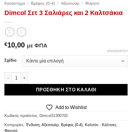
Κατάστημα
/
Βρέφος (0-4)
/
Αξεσουάρ
/
Φαγητό
Dimcol Σετ 3 Σαλιάρες και 2 Καλτσάκια
10,00
€
με ΦΠΑ
ΕΚΚΑΘΆΡΙΣΗ
Σχέδιο
Dimcol Σετ 3 Σαλιάρες και 2 Καλτσάκια ποσότητα
ΠΡΟΣΘΉΚΗ ΣΤΟ ΚΑΛΆΘΙ
Add to Wishlist
Κωδικός προϊόντος:
Dimcol31300702
Κατηγορίες:
Ένδυση
,
Αξεσουάρ
,
Βρέφος (0-4)
,
Καλσόν - Κάλτσες
,
Φαγητό