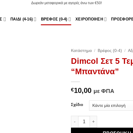
Δωρεάν μεταφορικά με αγορές άνω των €50!
Σ
ΠΑΙΔΊ (4-16)
ΒΡΈΦΟΣ (0-4)
ΧΕΙΡΟΠΟΊΗΣΗ
ΠΡΟΣΦΟΡ
Κατάστημα
/
Βρέφος (0-4)
/
Αξ
Dimcol Σετ 5 Τ
Add to
“Μπαντάνα”
Wishlist
10,00
€
με ΦΠΑ
Σχέδιο
Dimcol Σετ 5 Τεμαχίων "Μπαν