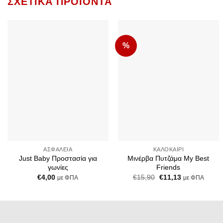
ΣΧΕΤΙΚΆ ΠΡΟΪΌΝΤΑ
%
Add to
Add to
Wishlist
Wishlist
+
+
ΑΣΦΆΛΕΙΑ
ΚΑΛΟΚΑΊΡΙ
Just Baby Προστασία για
Μινέρβα Πυτζάμα My Best
γωνίες
Friends
Original
Η
€
4,00
€
15,90
€
11,13
με ΦΠΑ
με ΦΠΑ
price
τρέχουσα
was:
τιμή
€15,90.
είναι:
€11,13.