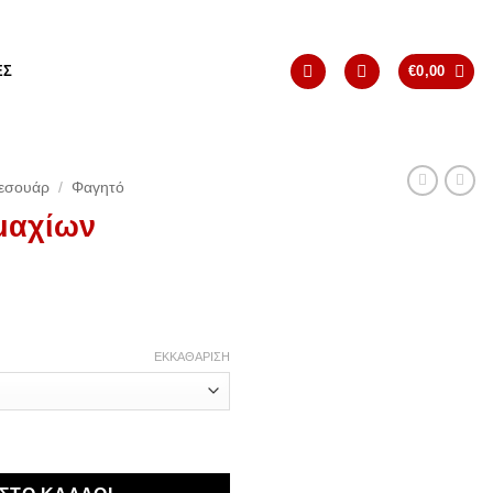
ΈΣ
€
0,00
εσουάρ
/
Φαγητό
εμαχίων
ΕΚΚΑΘΆΡΙΣΗ
τάνα" ποσότητα