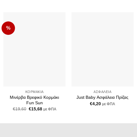
%
Add to
Add to
Wishlist
Wishlist
+
+
ΚΟΡΜΆΚΙΑ
ΑΣΦΆΛΕΙΑ
Μινέρβα Βρεφικό Κορμάκι
Just Baby Ασφάλεια Πρίζας
Fun Sun
€
4,20
με ΦΠΑ
Original
Η
€
19,60
€
15,68
με ΦΠΑ
price
τρέχουσα
was:
τιμή
€19,60.
είναι:
€15,68.