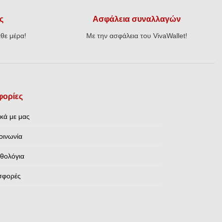
ς
Ασφάλεια συναλλαγών
θε μέρα!
Με την ασφάλεια του VivaWallet!
ορίες
ικά με μας
οινωνία
θολόγια
σφορές