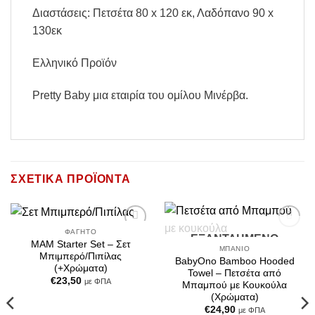
Διαστάσεις: Πετσέτα 80 x 120 εκ, Λαδόπανο 90 x
130εκ
Ελληνικό Προϊόν
Pretty Baby μια εταιρία του ομίλου Μινέρβα.
ΣΧΕΤΙΚΆ ΠΡΟΪΌΝΤΑ
ΦΑΓΗΤΌ
ΕΞΑΝΤΛΗΜΈΝΟ
Add to
Add to
MAM Starter Set – Σετ
Wishlist
Wishlist
ΜΠΆΝΙΟ
Μπιμπερό/Πιπίλας
BabyOno Bamboo Hooded
(+Χρώματα)
Towel – Πετσέτα από
€
23,50
με ΦΠΑ
Μπαμπού με Κουκούλα
(Χρώματα)
€
24,90
με ΦΠΑ