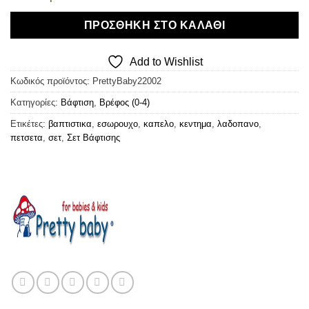
ΠΡΟΣΘΉΚΗ ΣΤΟ ΚΑΛΆΘΙ
Add to Wishlist
Κωδικός προϊόντος:
PrettyBaby22002
Κατηγορίες:
Βάφτιση
,
Βρέφος (0-4)
Ετικέτες:
βαπτιστικα
,
εσωρουχο
,
καπελο
,
κεντημα
,
λαδοπανο
,
πετσετα
,
σετ
,
Σετ Βάφτισης