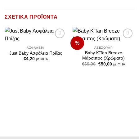
ΣΧΕΤΙΚΆ ΠΡΟΪΌΝΤΑ
%
Add to
Add to
Wishlist
Wishlist
ΑΣΦΆΛΕΙΑ
ΑΞΕΣΟΥΆΡ
Baby K’Tan Breeze
Just Baby Ασφάλεια Πρίζας
Μάρσιπος (Χρώματα)
€
4,20
με ΦΠΑ
Original
Η
€
69,90
€
50,00
με ΦΠΑ
price
τρέχουσα
was:
τιμή
€69,90.
είναι:
€50,00.