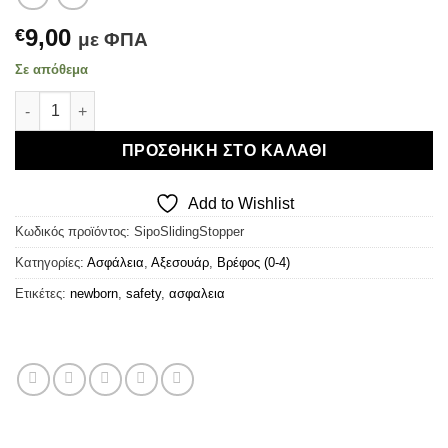
9,00
€
με ΦΠΑ
Σε απόθεμα
Sipo Sliding Door and Window Stopper 2P - Ασφάλεια για ε
ΠΡΟΣΘΉΚΗ ΣΤΟ ΚΑΛΆΘΙ
Add to Wishlist
Κωδικός προϊόντος:
SipoSlidingStopper
Κατηγορίες:
Ασφάλεια
,
Αξεσουάρ
,
Βρέφος (0-4)
Ετικέτες:
newborn
,
safety
,
ασφαλεια