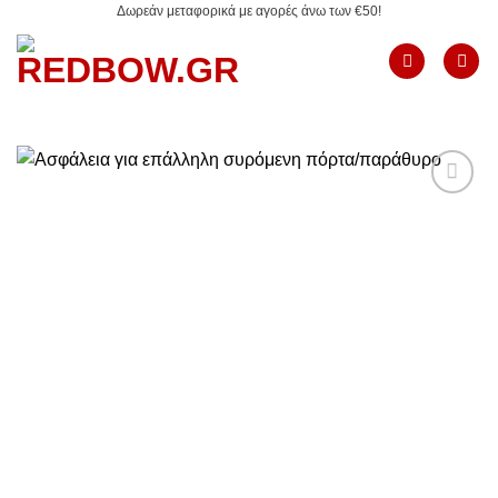
Δωρεάν μεταφορικά με αγορές άνω των €50!
Μετάβαση
στο
περιεχόμενο
Add to
Wishlist