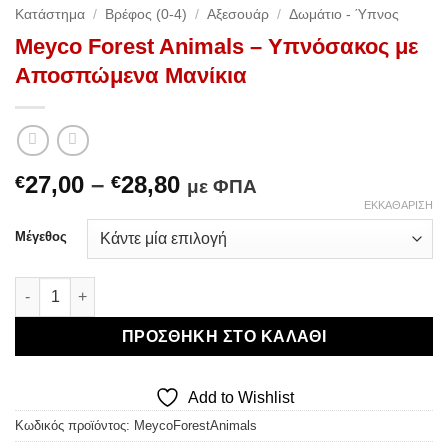
Κατάστημα
/
Βρέφος (0-4)
/
Αξεσουάρ
/
Δωμάτιο - Ύπνος
Meyco Forest Animals – Υπνόσακος με
Αποσπώμενα Μανίκια
Price
27,00
–
28,80
€
€
με ΦΠΑ
range:
ΕΚΚΑΘΆΡΙΣΗ
€27,00
Μέγεθος
through
€28,80
Meyco Forest Animals - Υπνόσακος με Αποσπώμενα Μανίκια 
ΠΡΟΣΘΉΚΗ ΣΤΟ ΚΑΛΆΘΙ
Add to Wishlist
Κωδικός προϊόντος:
MeycoForestAnimals