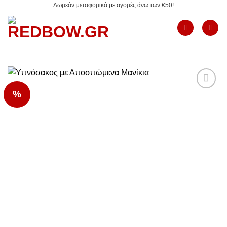
Δωρεάν μεταφορικά με αγορές άνω των €50!
Μετάβαση
στο
περιεχόμενο
%
Add to
Wishlist