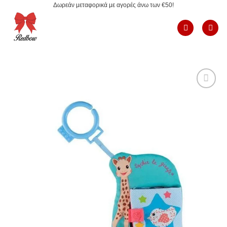
Δωρεάν μεταφορικά με αγορές άνω των €50!
Μετάβαση
στο
περιεχόμενο
Add to
Wishlist