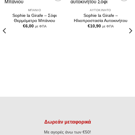
Add to
Add to
Wishlist
Wishlist
ΜΠΆΝΙΟ
ΑΥΤΟΚΊΝΗΤΟ
Sophie la Girafe – Σόφι
Sophie la Girafe –
Θερμόμετρο Μπάνιου
Ηλιοπροστασία Αυτοκινήτου
€
6,00
€
10,90
με ΦΠΑ
με ΦΠΑ
Δωρεάν μεταφορικά
Με αγορές άνω των €50!