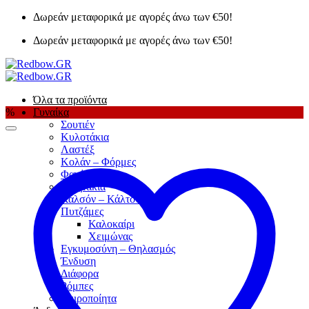
Μετάβαση
Δωρεάν μεταφορικά με αγορές άνω των €50!
στο
Δωρεάν μεταφορικά με αγορές άνω των €50!
περιεχόμενο
Όλα τα προϊόντα
%
Γυναίκα
Σουτιέν
Κυλοτάκια
Λαστέξ
Κολάν – Φόρμες
Φανέλες
Κορμάκια
Καλσόν – Κάλτσες
Πυτζάμες
Καλοκαίρι
Χειμώνας
Εγκυμοσύνη – Θηλασμός
Ένδυση
Διάφορα
Ρόμπες
Χειροποίητα