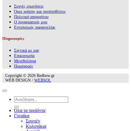
Συχνές ερωτήσεις
Όροι χρήσης και προϋποθέσεις
Πολιτική απορρήτου
Ο λογαριασμός μου
Εντοπισμός παραγγελίας
Πληροφορίες
Σχετικά με μας
Επικοινωνία
Mεγεθολόγια
Προσφορές
Copyright © 2026 Redbow.gr
WEB DESIGN /
WEBSOL
Αναζήτηση
για:
Όλα τα προϊόντα
Γυναίκα
Σουτιέν
Κυλοτάκια