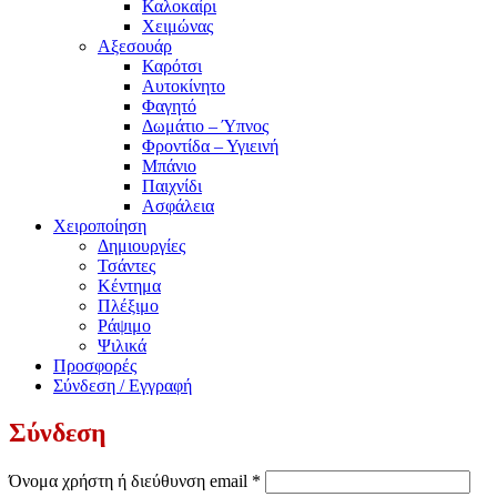
Καλοκαίρι
Χειμώνας
Αξεσουάρ
Καρότσι
Αυτοκίνητο
Φαγητό
Δωμάτιο – Ύπνος
Φροντίδα – Υγιεινή
Μπάνιο
Παιχνίδι
Ασφάλεια
Χειροποίηση
Δημιουργίες
Τσάντες
Κέντημα
Πλέξιμο
Ράψιμο
Ψιλικά
Προσφορές
Σύνδεση / Εγγραφή
Σύνδεση
Απαιτείται
Όνομα χρήστη ή διεύθυνση email
*