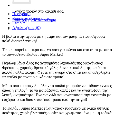
Κανένα προϊόν στο καλάθι σας.
Περιγραφή
Επιπλέον πληροφορίες
Επιστροφή στο κατάστημα
Εταιρία
Αξιολογήσεις (0)
Η βόλτα στην αγορά με τη μαμά και τον μπαμπά είναι σίγουρα
πολύ διασκεδαστική!
Τώρα μπορεί το μικρό σας να πάει για ψώνια και στο σπίτι με αυτό
το φανταστικό Καλάθι Super Market!
Περιλαμβάνει όλες τις αγαπημένες λιχουδιές της οικογένειας!
Φρέσκους χυμούς, θρεπτικό γάλα, δυναμωτικά δημητριακά και
πολλά πολλά ακόμη! Φέρτε την αγορά στο σπίτι και απασχολήστε
τα παιδιά με τον πιο ευχάριστο τρόπο!
Μέσα από το παιχνίδι ρόλων τα παιδιά μπορούν να μάθουν έννοιες
όπως η επιλογή, το να μοιράζονται καθώς και να αναπτύξουν την
λεπτή κινητικότητα! Ένα παιχνίδι που αναπτύσσει την φαντασία με
ευχάριστο και διασκεδαστικό τρόπο από την magni!
To Καλάθι Super Market είναι κατασκευασμένο με υλικά υψηλής
ποιότητας, χωρίς βλαπτικές ουσίες και χρωματισμένα με μη τοξικά