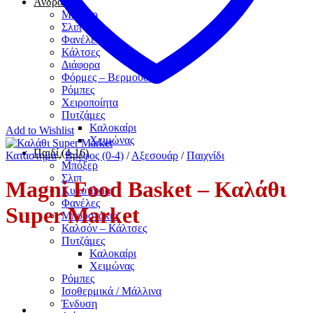
Άνδρας
Μπόξερ
Σλιπ
Φανέλες
Κάλτσες
Διάφορα
Φόρμες – Βερμούδες
Ρόμπες
Χειροποίητα
Πυτζάμες
Καλοκαίρι
Add to Wishlist
Χειμώνας
Παιδί (4-16)
Κατάστημα
/
Βρέφος (0-4)
/
Αξεσουάρ
/
Παιχνίδι
Μπόξερ
Σλιπ
Magni Food Basket – Καλάθι
Κυλοτάκια
Φανέλες
Super Market
Μπουστάκια
Καλσόν – Κάλτσες
Πυτζάμες
Καλοκαίρι
Χειμώνας
Ρόμπες
Ισοθερμικά / Μάλλινα
Ένδυση