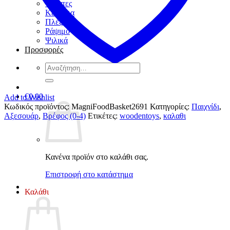
Τσάντες
Κέντημα
Πλέξιμο
Ράψιμο
Ψιλικά
Προσφορές
Αναζήτηση
για:
€
0,00
Add to Wishlist
Κωδικός προϊόντος:
MagniFoodBasket2691
Κατηγορίες:
Παιχνίδι
,
Αξεσουάρ
,
Βρέφος (0-4)
Ετικέτες:
woodentoys
,
καλαθι
Κανένα προϊόν στο καλάθι σας.
Επιστροφή στο κατάστημα
Καλάθι