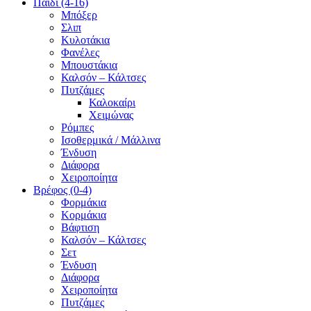
Παιδί (4-16)
Μπόξερ
Σλιπ
Κυλοτάκια
Φανέλες
Μπουστάκια
Καλσόν – Κάλτσες
Πυτζάμες
Καλοκαίρι
Χειμώνας
Ρόμπες
Ισοθερμικά / Μάλλινα
Ένδυση
Διάφορα
Χειροποίητα
Βρέφος (0-4)
Φορμάκια
Κορμάκια
Βάφτιση
Καλσόν – Κάλτσες
Σετ
Ένδυση
Διάφορα
Χειροποίητα
Πυτζάμες