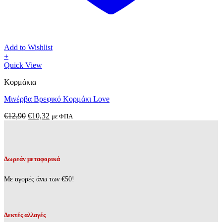
Add to Wishlist
+
Αυτό
Quick View
το
Κορμάκια
προϊόν
έχει
Μινέρβα Βρεφικό Κορμάκι Love
πολλαπλές
παραλλαγές.
Original
Η
€
12,90
€
10,32
με ΦΠΑ
Οι
price
τρέχουσα
επιλογές
was:
τιμή
μπορούν
€12,90.
είναι:
να
€10,32.
επιλεγούν
Δωρεάν μεταφορικά
στη
σελίδα
Με αγορές άνω των €50!
του
προϊόντος
Δεκτές αλλαγές