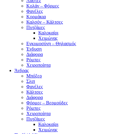
Λαστέξ
Κολάν – Φόρμες
Φανέλες
Κορμάκια
Καλσόν – Κάλτσες
Πυτζάμες
Καλοκαίρι
Χειμώνας
Εγκυμοσύνη – Θηλασμός
Ένδυση
Διάφορα
Ρόμπες
Χειροποίητα
Άνδρας
Μπόξερ
Σλιπ
Φανέλες
Κάλτσες
Διάφορα
Φόρμες – Βερμούδες
Ρόμπες
Χειροποίητα
Πυτζάμες
Καλοκαίρι
Χειμώνας