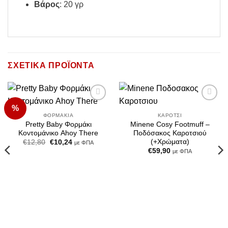
Βάρος
: 20 γρ
ΣΧΕΤΙΚΆ ΠΡΟΪΌΝΤΑ
%
Add to
Add to
Wishlist
Wishlist
ΦΟΡΜΆΚΙΑ
ΚΑΡΌΤΣΙ
Pretty Baby Φορμάκι
Minene Cosy Footmuff –
Κοντομάνικο Ahoy There
Ποδόσακος Καροτσιού
(+Χρώματα)
Original
Η
€
12,80
€
10,24
με ΦΠΑ
price
τρέχουσα
€
59,90
με ΦΠΑ
was:
τιμή
€12,80.
είναι:
€10,24.