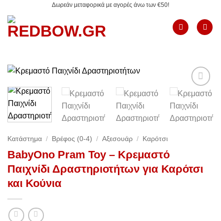
Δωρεάν μεταφορικά με αγορές άνω των €50!
Μετάβαση
στο
περιεχόμενο
Add to
Wishlist
Κατάστημα
/
Βρέφος (0-4)
/
Αξεσουάρ
/
Καρότσι
BabyOno Pram Toy – Κρεμαστό
Παιχνίδι Δραστηριοτήτων για Καρότσι
και Κούνια