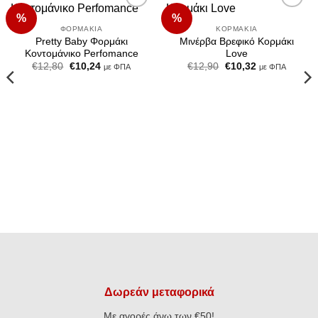
%
%
Add to
Add to
Wishlist
Wishlist
ΦΟΡΜΆΚΙΑ
ΚΟΡΜΆΚΙΑ
Pretty Baby Φορμάκι
Μινέρβα Βρεφικό Κορμάκι
Κοντομάνικο Perfomance
Love
Original
Η
Original
Η
€
12,80
€
10,24
€
12,90
€
10,32
με ΦΠΑ
με ΦΠΑ
price
τρέχουσα
price
τρέχουσα
was:
τιμή
was:
τιμή
€12,80.
είναι:
€12,90.
είναι:
€10,24.
€10,32.
Δωρεάν μεταφορικά
Με αγορές άνω των €50!