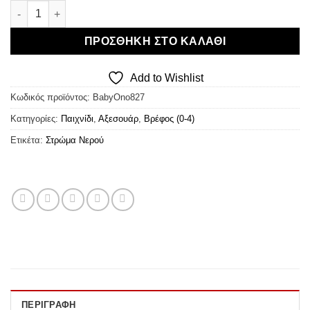
BabyOno Inflatable Water Playmat - Φουσκωτό Στρώμα Νερού -
ΠΡΟΣΘΉΚΗ ΣΤΟ ΚΑΛΆΘΙ
Add to Wishlist
Κωδικός προϊόντος:
BabyOno827
Κατηγορίες:
Παιχνίδι
,
Αξεσουάρ
,
Βρέφος (0-4)
Ετικέτα:
Στρώμα Νερού
ΠΕΡΙΓΡΑΦΉ