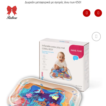
Δωρεάν μεταφορικά με αγορές άνω των €50!
Μετάβαση
στο
περιεχόμενο
Add to
Wishlist