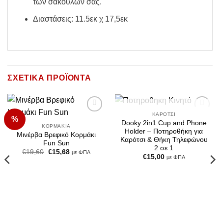
των σακούλων σας.
Διαστάσεις: 11.5εκ χ 17,5εκ
ΣΧΕΤΙΚΆ ΠΡΟΪΌΝΤΑ
ΕΞΑΝΤΛΗΜΈΝΟ
ΚΑΡΌΤΣΙ
%
Add to
Add to
Dooky 2in1 Cup and Phone
Wishlist
Wishlist
ΚΟΡΜΆΚΙΑ
Holder – Ποτηροθήκη για
Μινέρβα Βρεφικό Κορμάκι
Καρότσι & Θήκη Τηλεφώνου
Fun Sun
2 σε 1
Original
Η
€
19,60
€
15,68
με ΦΠΑ
€
15,00
price
τρέχουσα
με ΦΠΑ
was:
τιμή
€19,60.
είναι:
€15,68.