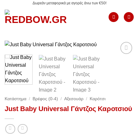
Δωρεάν μεταφορικά με αγορές άνω των €50!
Μετάβαση
στο
περιεχόμενο
Add to
Wishlist
Κατάστημα
/
Βρέφος (0-4)
/
Αξεσουάρ
/
Καρότσι
Just Baby Universal Γάντζος Καροτσιού