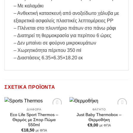
– Με καλαμάκι
– Ανθεκτική κατασκευή από ανοξείδωτο χάλυβα με
εξαιρετικά ασφαλείς πλαστικές λεπτομέρειες PP
– Πλένεται στο πλυντήριο πιάτων στο πάνω ράφι
– Διατηρεί τη θερμοκρασία για περίπου 6 ώρες
– Δεν μπαίνει σε φούρνο μικροκυμάτων
– Χωρητικότητα πέριπου 350 ml
– Διαστάσεις 6.35×6.35×18.20 εκ
ΣΧΕΤΙΚΆ ΠΡΟΪΌΝΤΑ
ΔΙΆΦΟΡΑ
ΦΑΓΗΤΌ
Add to
Add to
Eco Life Sport Thermos –
Just Baby Thermobox –
Wishlist
Wishlist
Θερμός με Σπορ Πώμα
Θερμοθήκη
550ml
€
9,00
με ΦΠΑ
€
18,50
με ΦΠΑ