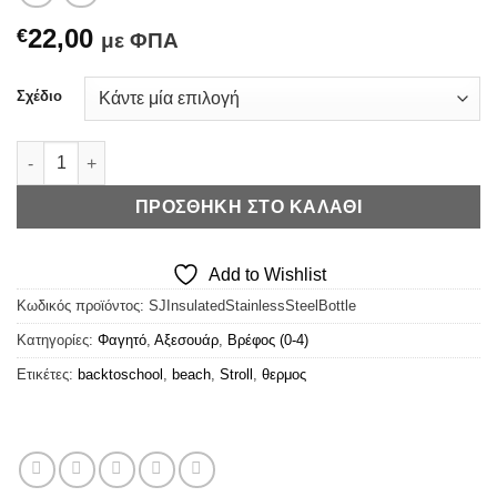
22,00
€
με ΦΠΑ
Σχέδιο
Stephen Joseph Insulated Stainless Steel Bottle - Ανοξείδωτ
ΠΡΟΣΘΉΚΗ ΣΤΟ ΚΑΛΆΘΙ
Add to Wishlist
Κωδικός προϊόντος:
SJInsulatedStainlessSteelBottle
Κατηγορίες:
Φαγητό
,
Αξεσουάρ
,
Βρέφος (0-4)
Ετικέτες:
backtoschool
,
beach
,
Stroll
,
θερμος