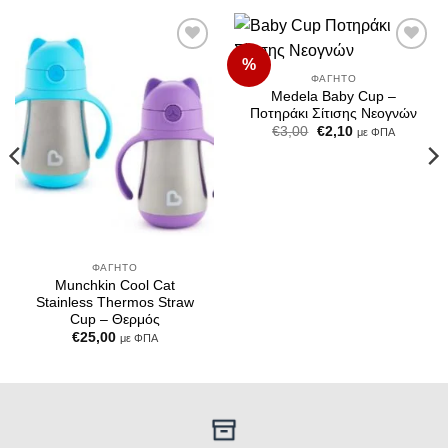
%
Add to
Add to
Wishlist
Wishlist
ΦΑΓΗΤΌ
Medela Baby Cup –
Ποτηράκι Σίτισης Νεογνών
Original
Η
€
3,00
€
2,10
με ΦΠΑ
price
τρέχουσα
was:
τιμή
€3,00.
είναι:
€2,10.
ΦΑΓΗΤΌ
Munchkin Cool Cat
Stainless Thermos Straw
Cup – Θερμός
€
25,00
με ΦΠΑ