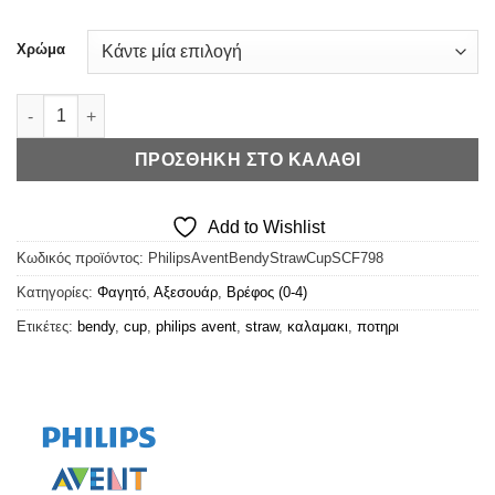
Χρώμα
Philips Avent Bendy Straw Cup - Κύπελλο με Καλαμάκι ποσότη
ΠΡΟΣΘΉΚΗ ΣΤΟ ΚΑΛΆΘΙ
Add to Wishlist
Κωδικός προϊόντος:
PhilipsAventBendyStrawCupSCF798
Κατηγορίες:
Φαγητό
,
Αξεσουάρ
,
Βρέφος (0-4)
Ετικέτες:
bendy
,
cup
,
philips avent
,
straw
,
καλαμακι
,
ποτηρι