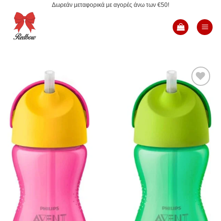
Δωρεάν μεταφορικά με αγορές άνω των €50!
Μετάβαση
στο
περιεχόμενο
Add to
Wishlist