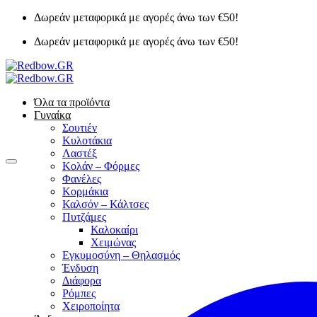
Μετάβαση
Δωρεάν μεταφορικά με αγορές άνω των €50!
στο
Δωρεάν μεταφορικά με αγορές άνω των €50!
περιεχόμενο
Όλα τα προϊόντα
Γυναίκα
Σουτιέν
Κυλοτάκια
Λαστέξ
Κολάν – Φόρμες
Φανέλες
Κορμάκια
Καλσόν – Κάλτσες
Πυτζάμες
Καλοκαίρι
Χειμώνας
Εγκυμοσύνη – Θηλασμός
Ένδυση
Διάφορα
Ρόμπες
Χειροποίητα