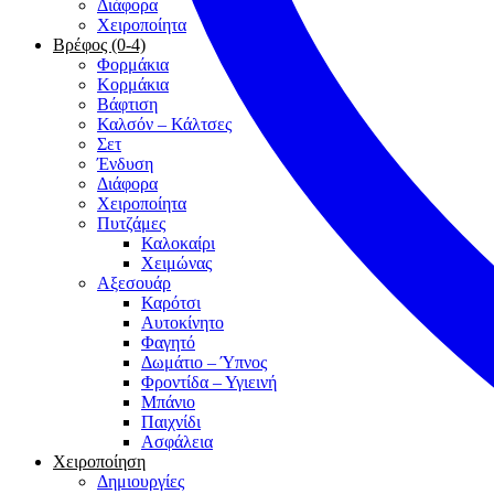
Διάφορα
Χειροποίητα
Βρέφος (0-4)
Φορμάκια
Κορμάκια
Βάφτιση
Καλσόν – Κάλτσες
Σετ
Ένδυση
Διάφορα
Χειροποίητα
Πυτζάμες
Καλοκαίρι
Χειμώνας
Αξεσουάρ
Καρότσι
Αυτοκίνητο
Φαγητό
Δωμάτιο – Ύπνος
Φροντίδα – Υγιεινή
Μπάνιο
Παιχνίδι
Ασφάλεια
Χειροποίηση
Δημιουργίες