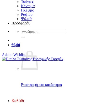
Τσάντες
Κέντημα
Πλέξιμο
Ράψιμο
Ψιλικά
Προσφορές
Αναζήτηση
για:
€
0,00
Add to Wishlist
Επιστροφή στο κατάστημα
Καλάθι