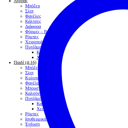
Άνδρας
Μπόξερ
Σλιπ
Φανέλες
Κάλτσες
Διάφορα
Φόρμες – Βερμούδες
Ρόμπες
Χειροποίητα
Πυτζάμες
Καλοκαίρι
Χειμώνας
Παιδί (4-16)
Μπόξερ
Σλιπ
Κυλοτάκια
Φανέλες
Μπουστάκια
Καλσόν – Κάλτσες
Πυτζάμες
Καλοκαίρι
Χειμώνας
Ρόμπες
Ισοθερμικά / Μάλλινα
Ένδυση