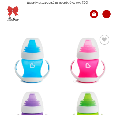
Δωρεάν μεταφορικά με αγορές άνω των €50!
Μετάβαση
στο
περιεχόμενο
Add to
Wishlist