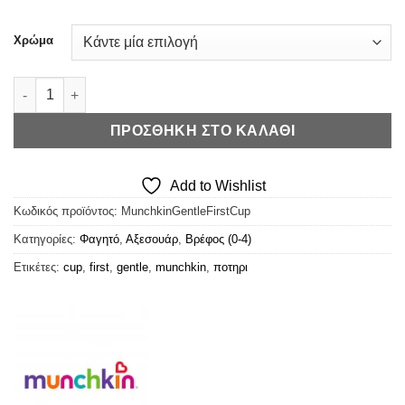
Χρώμα
Munchkin Gentle First Cup - Το 1ο του Ποτήρι ποσότητα
ΠΡΟΣΘΉΚΗ ΣΤΟ ΚΑΛΆΘΙ
Add to Wishlist
Κωδικός προϊόντος:
MunchkinGentleFirstCup
Κατηγορίες:
Φαγητό
,
Αξεσουάρ
,
Βρέφος (0-4)
Ετικέτες:
cup
,
first
,
gentle
,
munchkin
,
ποτηρι