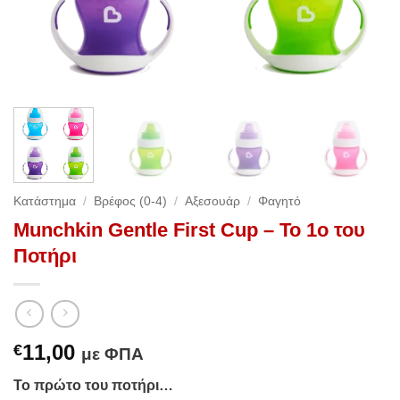
Κατάστημα
/
Βρέφος (0-4)
/
Αξεσουάρ
/
Φαγητό
Munchkin Gentle First Cup – Το 1ο του
Ποτήρι
11,00
€
με ΦΠΑ
Το πρώτο του ποτήρι…