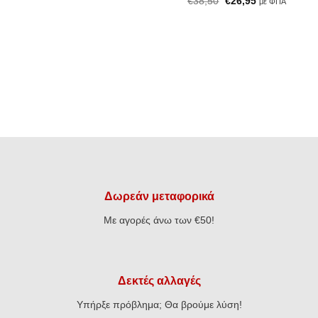
Original
Η
€
38,50
€
26,95
με ΦΠΑ
price
τρέχουσα
was:
τιμή
€38,50.
είναι:
€26,95.
Δωρεάν μεταφορικά
Με αγορές άνω των €50!
Δεκτές αλλαγές
Υπήρξε πρόβλημα; Θα βρούμε λύση!