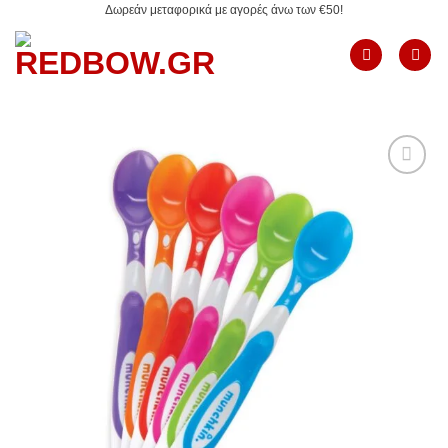
Δωρεάν μεταφορικά με αγορές άνω των €50!
Μετάβαση
στο
περιεχόμενο
Add to
Wishlist