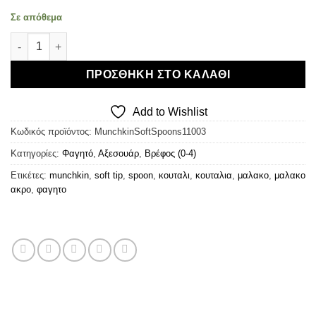
Σε απόθεμα
Munchkin 6 Soft Tip Spoons - Μαλακά Βρεφικά Κουτάλια ποσό
ΠΡΟΣΘΉΚΗ ΣΤΟ ΚΑΛΆΘΙ
Add to Wishlist
Κωδικός προϊόντος:
MunchkinSoftSpoons11003
Κατηγορίες:
Φαγητό
,
Αξεσουάρ
,
Βρέφος (0-4)
Ετικέτες:
munchkin
,
soft tip
,
spoon
,
κουταλι
,
κουταλια
,
μαλακο
,
μαλακο
ακρο
,
φαγητο