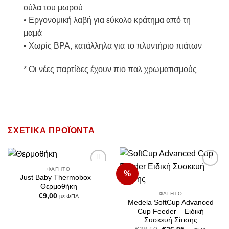
ούλα του μωρού
• Εργονομική λαβή για εύκολο κράτημα από τη
μαμά
• Χωρίς BPA, κατάλληλα για το πλυντήριο πιάτων
* Οι νέες παρτίδες έχουν πιο παλ χρωματισμούς
ΣΧΕΤΙΚΆ ΠΡΟΪΌΝΤΑ
ΦΑΓΗΤΌ
%
Add to
Add to
Just Baby Thermobox –
Wishlist
Wishlist
Θερμοθήκη
ΦΑΓΗΤΌ
€
9,00
με ΦΠΑ
Medela SoftCup Advanced
Cup Feeder – Ειδική
Συσκευή Σίτισης