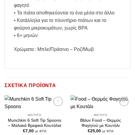
φαγητό
• Τα πιάτα αποθηκεύονται το ένα μέσα στο άλλο
• Κατάλληλα για το πλυντήριο πιάτων και το
φούρνο μικροκυμάτων, χωρίς BPA
• 6+ μηνών
Χρώματα : Μπλε/Πράσινο – Ροζ/Μωβ
ΣΧΕΤΙΚΆ ΠΡΟΪΌΝΤΑ
Add to
Add to
Wishlist
Wishlist
ΦΑΓΗΤΌ
ΦΑΓΗΤΌ
Munchkin 6 Soft Tip Spoons
Bbluv Food – Θερμός
– Μαλακά Βρεφικά Κουτάλια
Φαγητού με Κουτάλι
€
7,00
€
25,00
με ΦΠΑ
με ΦΠΑ