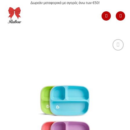
Δωρεάν μεταφορικά με αγορές άνω των €50!
Μετάβαση
στο
περιεχόμενο
Add to
Wishlist