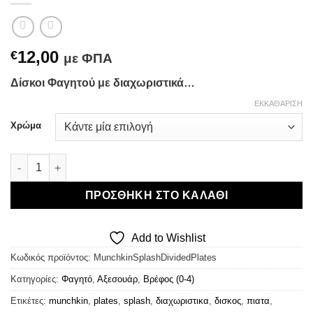
12,00
€
με ΦΠΑ
Δίσκοι Φαγητού με διαχωριστικά…
ΕΚΚΑΘΆΡΙΣΗ
Χρώμα
Munchkin 2p Splash Devided Plates - Δίσκοι Φαγητού ποσότητ
ΠΡΟΣΘΉΚΗ ΣΤΟ ΚΑΛΆΘΙ
Add to Wishlist
Κωδικός προϊόντος:
MunchkinSplashDividedPlates
Κατηγορίες:
Φαγητό
,
Αξεσουάρ
,
Βρέφος (0-4)
Ετικέτες:
munchkin
,
plates
,
splash
,
διαχωριστικα
,
δισκος
,
πιατα
,