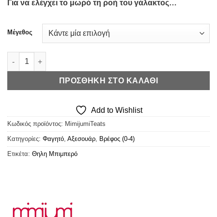
Για να ελέγχει το μωρό τη ροή του γάλακτος…
Μέγεθος
Mimijumi Teats - Ανταλλακτικές Θηλές ποσότητα
ΠΡΟΣΘΉΚΗ ΣΤΟ ΚΑΛΆΘΙ
Add to Wishlist
Κωδικός προϊόντος:
MimijumiTeats
Κατηγορίες:
Φαγητό
,
Αξεσουάρ
,
Βρέφος (0-4)
Ετικέτα:
Θηλη Μπιμπερό