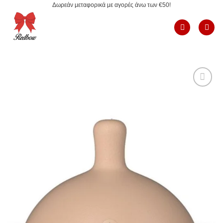
Δωρεάν μεταφορικά με αγορές άνω των €50!
Μετάβαση
στο
περιεχόμενο
Add to
Wishlist