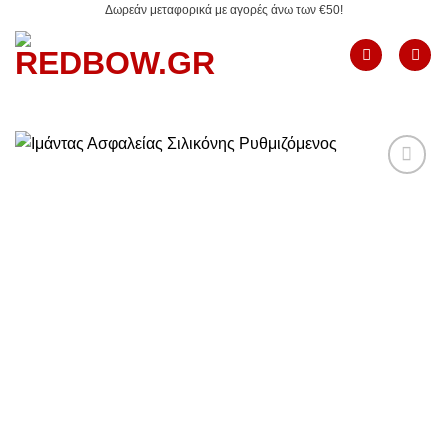
Δωρεάν μεταφορικά με αγορές άνω των €50!
Μετάβαση
στο
περιεχόμενο
Add to
Wishlist