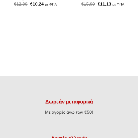
Original
Η
Original
Η
€
12,80
€
10,24
€
15,90
€
11,13
με ΦΠΑ
με ΦΠΑ
price
τρέχουσα
price
τρέχουσα
was:
τιμή
was:
τιμή
€12,80.
είναι:
€15,90.
είναι:
€10,24.
€11,13.
Δωρεάν μεταφορικά
Με αγορές άνω των €50!