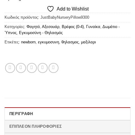
Add to Wishlist
Κωδικός προϊόντος:
JustBabyNurseryPillow9300
Κατηγορίες:
Φαγητό
,
Αξεσουάρ
,
Βρέφος (0-4)
,
Γυναίκα
,
Δωμάτιο -
Ύπνος
,
Εγκυμοσύνη - Θηλασμός
Ετικέτες:
newborn
,
εγκυμοσυνη
,
θηλασμος
,
μαξιλαρι
ΠΕΡΙΓΡΑΦΉ
ΕΠΙΠΛΈΟΝ ΠΛΗΡΟΦΟΡΊΕΣ