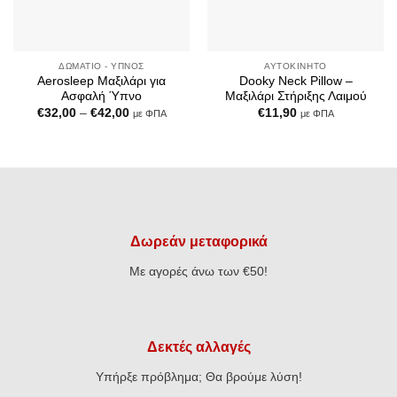
ΔΩΜΆΤΙΟ - ΎΠΝΟΣ
ΑΥΤΟΚΊΝΗΤΟ
Aerosleep Μαξιλάρι για
Dooky Neck Pillow –
Ασφαλή Ύπνο
Μαξιλάρι Στήριξης Λαιμού
Price
€
32,00
–
€
42,00
€
11,90
με ΦΠΑ
με ΦΠΑ
range:
€32,00
through
€42,00
Δωρεάν μεταφορικά
Με αγορές άνω των €50!
Δεκτές αλλαγές
Υπήρξε πρόβλημα; Θα βρούμε λύση!