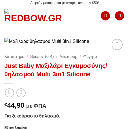
Δωρεάν μεταφορικά με αγορές άνω των €50!
Μετάβαση
στο
περιεχόμενο
Add to
Κατάστημα
/
Βρέφος (0-4)
/
Αξεσουάρ
/
Φαγητό
Wishlist
Just Baby Μαξιλάρι Εγκυμοσύνης/
θηλασμού Multi 3in1 Silicone
44,90
€
με ΦΠΑ
Για ξεκούραστο θηλασμό.
Εξαντλημένο