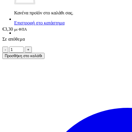
Κανένα προϊόν στο καλάθι σας.
Επιστροφή στο κατάστημα
€
3,30
με ΦΠΑ
Σε απόθεμα
Eco
Life
Προσθήκη στο καλάθι
Stainless
Steel
400ml/500ml
-
Ανταλλακτικό
Πώμα
ποσότητα