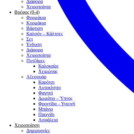
Διάφορα
Χειροποίητα
Βρέφος (0-4)
Φορμάκια
Κορμάκια
Βάφτιση
Καλσόν – Κάλτσες
Σετ
Ένδυση
Διάφορα
Χειροποίητα
Πυτζάμες
Καλοκαίρι
Χειμώνας
Αξεσουάρ
Καρότσι
Αυτοκίνητο
Φαγητό
Δωμάτιο – Ύπνος
Φροντίδα – Υγιεινή
Μπάνιο
Παιχνίδι
Ασφάλεια
Χειροποίηση
Δημιουργίες