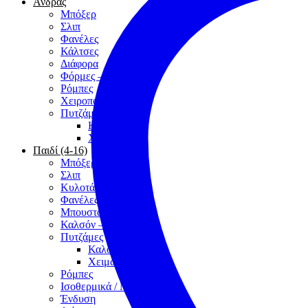
Άνδρας
Μπόξερ
Σλιπ
Φανέλες
Κάλτσες
Διάφορα
Φόρμες – Βερμούδες
Ρόμπες
Χειροποίητα
Πυτζάμες
Καλοκαίρι
Χειμώνας
Παιδί (4-16)
Μπόξερ
Σλιπ
Κυλοτάκια
Φανέλες
Μπουστάκια
Καλσόν – Κάλτσες
Πυτζάμες
Καλοκαίρι
Χειμώνας
Ρόμπες
Ισοθερμικά / Μάλλινα
Ένδυση