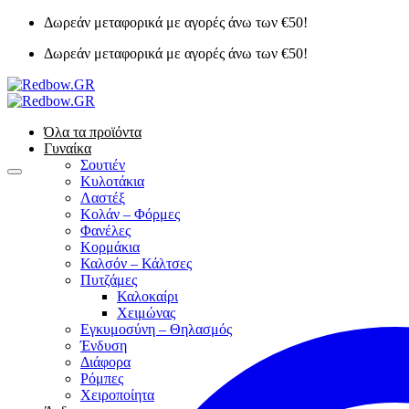
Μετάβαση
Δωρεάν μεταφορικά με αγορές άνω των €50!
στο
Δωρεάν μεταφορικά με αγορές άνω των €50!
περιεχόμενο
Όλα τα προϊόντα
Γυναίκα
Σουτιέν
Κυλοτάκια
Λαστέξ
Κολάν – Φόρμες
Φανέλες
Κορμάκια
Καλσόν – Κάλτσες
Πυτζάμες
Καλοκαίρι
Χειμώνας
Εγκυμοσύνη – Θηλασμός
Ένδυση
Διάφορα
Ρόμπες
Χειροποίητα