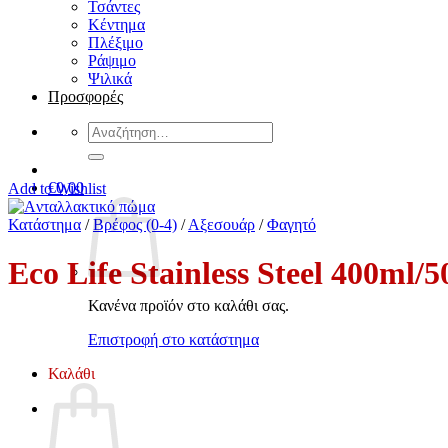
Τσάντες
Κέντημα
Πλέξιμο
Ράψιμο
Ψιλικά
Προσφορές
Αναζήτηση
για:
€
0,00
Add to Wishlist
Κατάστημα
/
Βρέφος (0-4)
/
Αξεσουάρ
/
Φαγητό
Eco Life Stainless Steel 400ml
Κανένα προϊόν στο καλάθι σας.
Επιστροφή στο κατάστημα
Καλάθι