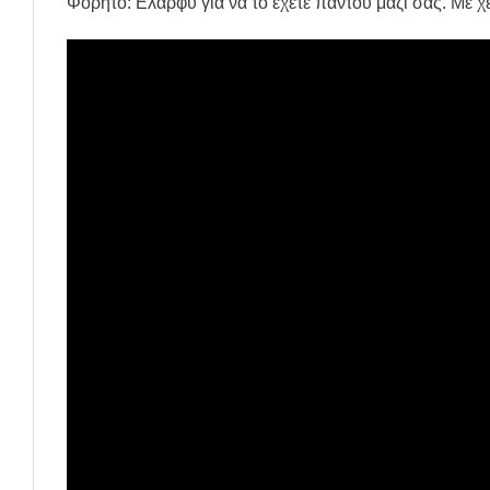
Φορητό: Ελαρφύ για να το έχετε παντού μαζί σας. Με χ