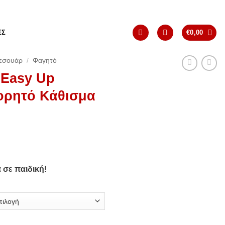
ΈΣ
€
0,00
εσουάρ
/
Φαγητό
 Easy Up
Φορητό Κάθισμα
 σε παιδική!