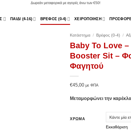
Δωρεάν μεταφορικά με αγορές άνω των €50!
Σ
ΠΑΙΔΊ (4-16)
ΒΡΈΦΟΣ (0-4)
ΧΕΙΡΟΠΟΊΗΣΗ
ΠΡΟΣΦΟΡ
Κατάστημα
/
Βρέφος (0-4)
/
Αξ
Baby To Love –
Booster Sit – 
Φαγητού
€
45,00
με ΦΠΑ
Add to Wishlist
Μεταμορφώνει την καρέκλα
ΧΡΏΜΑ
Εκκαθάριση