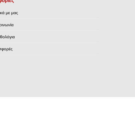
ορίες
ικά με μας
οινωνία
θολόγια
σφορές