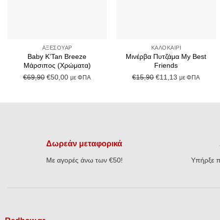
+
+
ΑΞΕΣΟΥΆΡ
ΚΑΛΟΚΑΊΡΙ
Baby K’Tan Breeze
Μινέρβα Πυτζάμα My Best
Μάρσιπος (Χρώματα)
Friends
Original
Η
Original
Η
€
69,90
€
50,00
€
15,90
€
11,13
με ΦΠΑ
με ΦΠΑ
price
τρέχουσα
price
τρέχουσα
was:
τιμή
was:
τιμή
€69,90.
είναι:
€15,90.
είναι:
€50,00.
€11,13.
Δωρεάν μεταφορικά
Με αγορές άνω των €50!
Υπήρξε π