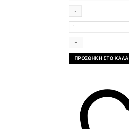
Baby
To
Love
-
Easy
Up
ΠΡΟΣΘΉΚΗ ΣΤΟ ΚΑΛΆ
Booster
Sit
-
Φορητό
Κάθισμα
Φαγητού
ποσότητα