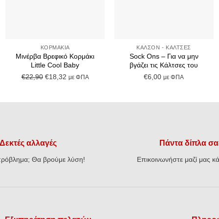
+
+
ΚΟΡΜΆΚΙΑ
ΚΑΛΣΌΝ - ΚΆΛΤΣΕΣ
Μινέρβα Βρεφικό Κορμάκι
Sock Ons – Για να μην
Little Cool Baby
βγάζει τις Κάλτσες του
Original
Η
€
22,90
€
18,32
€
6,00
με ΦΠΑ
με ΦΠΑ
price
τρέχουσα
was:
τιμή
€22,90.
είναι:
€18,32.
Δεκτές αλλαγές
Πάντα δίπλα σα
ρόβλημα; Θα βρούμε λύση!
Επικοινωνήστε μαζί μας κά