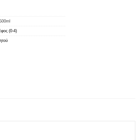
t500ml
φος (0-4)
ητού