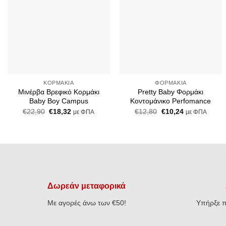
+
+
ΚΟΡΜΆΚΙΑ
ΦΟΡΜΆΚΙΑ
Μινέρβα Βρεφικό Κορμάκι
Pretty Baby Φορμάκι
Baby Boy Campus
Κοντομάνικο Perfomance
Original
Η
Original
Η
€
22,90
€
18,32
€
12,80
€
10,24
με ΦΠΑ
με ΦΠΑ
price
τρέχουσα
price
τρέχουσα
was:
τιμή
was:
τιμή
€22,90.
είναι:
€12,80.
είναι:
€18,32.
€10,24.
Δωρεάν μεταφορικά
Με αγορές άνω των €50!
Υπήρξε π