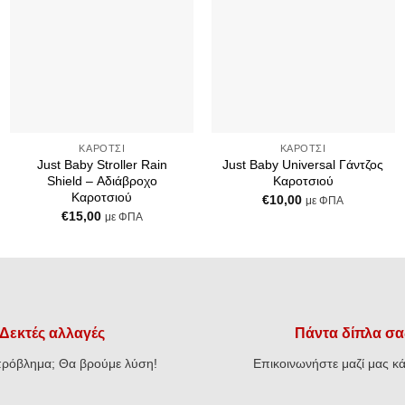
+
+
ΚΑΡΌΤΣΙ
ΚΑΡΌΤΣΙ
Just Baby Stroller Rain
Just Baby Universal Γάντζος
Shield – Αδιάβροχο
Καροτσιού
Καροτσιού
€
10,00
με ΦΠΑ
€
15,00
με ΦΠΑ
Δεκτές αλλαγές
Πάντα δίπλα σα
ρόβλημα; Θα βρούμε λύση!
Επικοινωνήστε μαζί μας κά