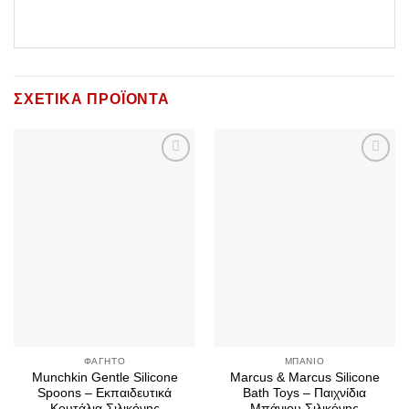
ΣΧΕΤΙΚΆ ΠΡΟΪΌΝΤΑ
Add to
Add to
Wishlist
Wishlist
ΦΑΓΗΤΌ
ΜΠΆΝΙΟ
Munchkin Gentle Silicone
Marcus & Marcus Silicone
Spoons – Εκπαιδευτικά
Bath Toys – Παιχνίδια
Κουτάλια Σιλικόνης
Μπάνιου Σιλικόνης