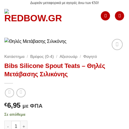
Δωρεάν μεταφορικά με αγορές άνω των €50!
Μετάβαση
στο
περιεχόμενο
Add to
Κατάστημα
/
Βρέφος (0-4)
/
Αξεσουάρ
/
Φαγητό
Wishlist
Bibs Silicone Spout Teats – Θηλές
Μετάβασης Σιλικόνης
6,95
€
με ΦΠΑ
Σε απόθεμα
Bibs Silicone Spout Teats – Θηλές Μετάβασης Σιλικόνης ποσό