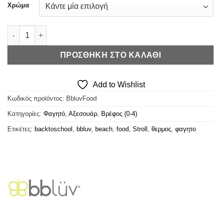
Χρώμα
Bbluv Food – Θερμός Φαγητού με Κουτάλι ποσότητα
ΠΡΟΣΘΉΚΗ ΣΤΟ ΚΑΛΆΘΙ
Add to Wishlist
Κωδικός προϊόντος:
BbluvFood
Κατηγορίες:
Φαγητό
,
Αξεσουάρ
,
Βρέφος (0-4)
Ετικέτες:
backtoschool
,
bbluv
,
beach
,
food
,
Stroll
,
θερμος
,
φαγητο