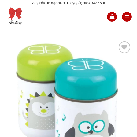
Δωρεάν μεταφορικά με αγορές άνω των €50!
Μετάβαση
στο
περιεχόμενο
Add to
Wishlist