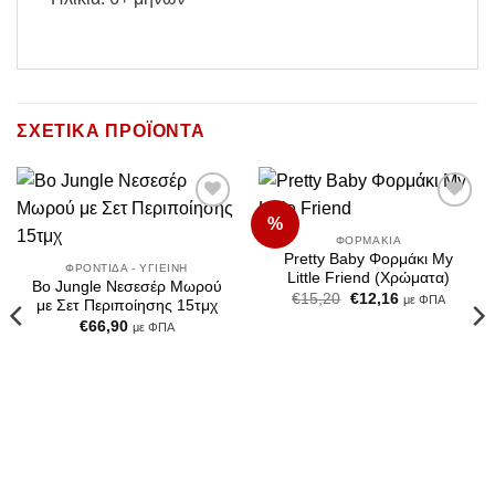
ΣΧΕΤΙΚΆ ΠΡΟΪΌΝΤΑ
%
Add to
Add to
Wishlist
Wishlist
ΦΟΡΜΆΚΙΑ
Pretty Baby Φορμάκι My
ΦΡΟΝΤΊΔΑ - ΥΓΙΕΙΝΉ
Little Friend (Χρώματα)
Bo Jungle Νεσεσέρ Μωρού
Original
Η
€
15,20
€
12,16
με ΦΠΑ
με Σετ Περιποίησης 15τμχ
price
τρέχουσα
€
66,90
was:
τιμή
με ΦΠΑ
€15,20.
είναι:
€12,16.