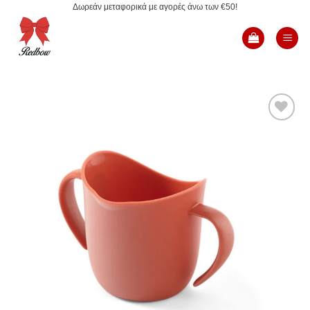
Δωρεάν μεταφορικά με αγορές άνω των €50!
Μετάβαση
στο
περιεχόμενο
Add to
Wishlist