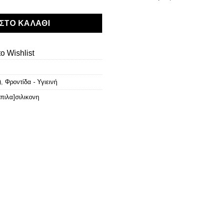
ΣΤΟ ΚΑΛΆΘΙ
o Wishlist
)
,
Φροντίδα - Υγιεινή
ιπιλα]σιλικονη