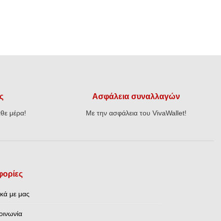
ς
Ασφάλεια συναλλαγών
θε μέρα!
Με την ασφάλεια του VivaWallet!
ορίες
ικά με μας
οινωνία