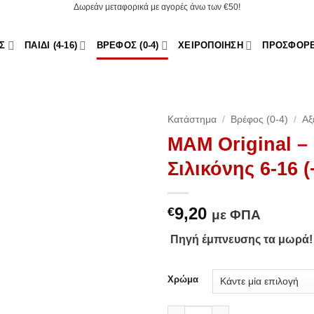
Δωρεάν μεταφορικά με αγορές άνω των €50!
Σ
ΠΑΙΔΊ (4-16)
ΒΡΈΦΟΣ (0-4)
ΧΕΙΡΟΠΟΊΗΣΗ
ΠΡΟΣΦΟΡ
Κατάστημα
/
Βρέφος (0-4)
/
Αξ
MAM Original –
Σιλικόνης 6-16 
Add to Wishlist
9,20
€
με ΦΠΑ
Πηγή έμπνευσης τα μωρά!
Χρώμα
MAM Original - Πιπίλα Σιλικό