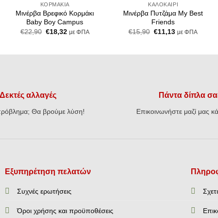
ΚΟΡΜΆΚΙΑ
ΚΑΛΟΚΑΊΡΙ
Μινέρβα Βρεφικό Κορμάκι
Μινέρβα Πυτζάμα My Best
Baby Boy Campus
Friends
Original
Η
Original
Η
€
22,90
€
18,32
€
15,90
€
11,13
με ΦΠΑ
με ΦΠΑ
price
τρέχουσα
price
τρέχουσα
was:
τιμή
was:
τιμή
€22,90.
είναι:
€15,90.
είναι:
€18,32.
€11,13.
Δεκτές αλλαγές
Πάντα δίπλα σα
ρόβλημα; Θα βρούμε λύση!
Επικοινωνήστε μαζί μας κά
Εξυπηρέτηση πελατών
Πληροφ
Συχνές ερωτήσεις
Σχετ
Όροι χρήσης και προϋποθέσεις
Επικ