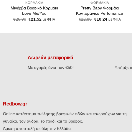
ΚΟΡΜΆΚΙΑ
ΦΟΡΜΆΚΙΑ
Μινέρβα Βρεφικό Κορμάκι
Pretty Baby Φορμάκι
Love Me/You
Κοντομάνικο Perfomance
Original
Η
Original
Η
€
26,90
€
21,52
€
12,80
€
10,24
με ΦΠΑ
με ΦΠΑ
price
τρέχουσα
price
τρέχουσα
was:
τιμή
was:
τιμή
€26,90.
είναι:
€12,80.
είναι:
€21,52.
€10,24.
Δωρεάν μεταφορικά
Με αγορές άνω των €50!
Υπήρξε π
Redbow.gr
Online κατάστημα πώλησης βρεφικών ειδών και εσωρούχων για τη
γυναίκα, τον άνδρα, το παιδί και το βρέφος.
Άμεση αποστολή σε όλη την Ελλάδα.