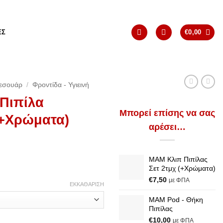
ΈΣ
€
0,00
εσουάρ
/
Φροντίδα - Υγιεινή
 Πιπίλα
Μπορεί επίσης να σας
(+Χρώματα)
αρέσει…
MAM Κλιπ Πιπίλας
Σετ 2τμχ (+Χρώματα)
€
7,50
με ΦΠΑ
ΕΚΚΑΘΆΡΙΣΗ
MAM Pod - Θήκη
Πιπίλας
€
10,00
με ΦΠΑ
νης 6-16 (+Χρώματα) ποσότητα