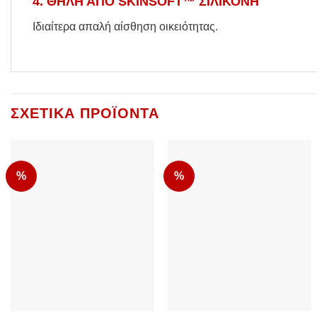
4. ΘΗΛΗ ΑΠΟ SKINSOFT™ ΣΙΛΙΚΟΝΗ
Ιδιαίτερα απαλή αίσθηση οικειότητας.
ΣΧΕΤΙΚΆ ΠΡΟΪΌΝΤΑ
%
%
Add to Wishlist
Add to Wishlist
+
+