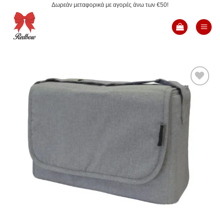
Δωρεάν μεταφορικά με αγορές άνω των €50!
Μετάβαση
στο
περιεχόμενο
Add to
Wishlist