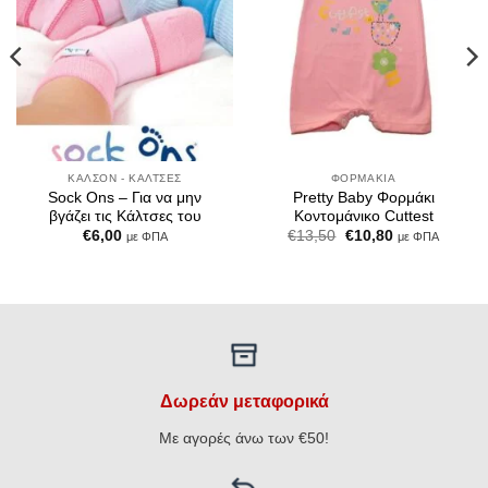
ΚΑΛΣΌΝ - ΚΆΛΤΣΕΣ
ΦΟΡΜΆΚΙΑ
Sock Ons – Για να μην
Pretty Baby Φορμάκι
βγάζει τις Κάλτσες του
Κοντομάνικο Cuttest
Original
Η
€
6,00
€
13,50
€
10,80
με ΦΠΑ
με ΦΠΑ
price
τρέχουσα
was:
τιμή
€13,50.
είναι:
€10,80.
Δωρεάν μεταφορικά
Με αγορές άνω των €50!