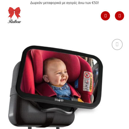
Δωρεάν μεταφορικά με αγορές άνω των €50!
Μετάβαση
στο
περιεχόμενο
Add to
Wishlist