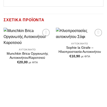
ΣΧΕΤΙΚΆ ΠΡΟΪΌΝΤΑ
Add to
Add to
Wishlist
Wishlist
ΑΥΤΟΚΊΝΗΤΟ
Sophie la Girafe –
ΑΥΤΟΚΊΝΗΤΟ
Ηλιοπροστασία Αυτοκινήτου
Munchkin Brica Οργανωτής
€
10,90
με ΦΠΑ
Αυτοκινήτου/Καροτσιού
€
20,00
με ΦΠΑ