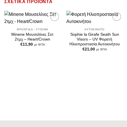
ΣΧΕΤΙΚΆ ΠΡΟΪΌΝΤΑ
Add to
Add to
Wishlist
Wishlist
ΦΡΟΝΤΊΔΑ - ΥΓΙΕΙΝΉ
ΑΥΤΟΚΊΝΗΤΟ
Minene Μουσελίνες Σετ
Sophie la Girafe Seath Sun
2τμχ – Heart/Crown
Visors – UV Φορετή
Ηλιοπροστασία Αυτοκινήτου
€
11,90
με ΦΠΑ
€
21,00
με ΦΠΑ