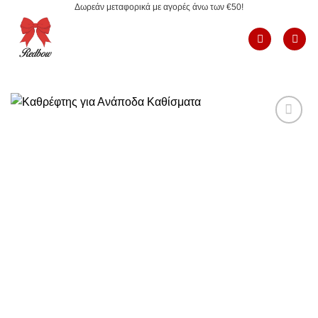
Δωρεάν μεταφορικά με αγορές άνω των €50!
Μετάβαση
στο
περιεχόμενο
Add to
Wishlist