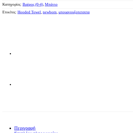
Κατηγορίες:
Βρέφος (0-4)
,
Μπάνιο
Ετικέτες:
Hooded Towel
,
newborn
,
μπουρνουζοπετσετα
Περιγραφή