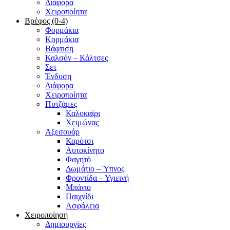
Διάφορα
Χειροποίητα
Βρέφος (0-4)
Φορμάκια
Κορμάκια
Βάφτιση
Καλσόν – Κάλτσες
Σετ
Ένδυση
Διάφορα
Χειροποίητα
Πυτζάμες
Καλοκαίρι
Χειμώνας
Αξεσουάρ
Καρότσι
Αυτοκίνητο
Φαγητό
Δωμάτιο – Ύπνος
Φροντίδα – Υγιεινή
Μπάνιο
Παιχνίδι
Ασφάλεια
Χειροποίηση
Δημιουργίες