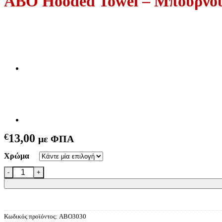
ABO Hooded Towel – Μπουρνο
€
13,00
με ΦΠΑ
Χρώμα
ABO Hooded Towel - Μπουρνουζοπετσέτα (+Χρώματα) ποσότητα
Κωδικός προϊόντος:
ABO3030