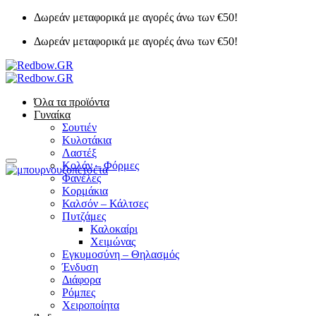
Μετάβαση
Δωρεάν μεταφορικά με αγορές άνω των €50!
στο
Δωρεάν μεταφορικά με αγορές άνω των €50!
περιεχόμενο
Όλα τα προϊόντα
Γυναίκα
Σουτιέν
Κυλοτάκια
Λαστέξ
Κολάν – Φόρμες
Φανέλες
Κορμάκια
Καλσόν – Κάλτσες
Πυτζάμες
Καλοκαίρι
Χειμώνας
Εγκυμοσύνη – Θηλασμός
Ένδυση
Διάφορα
Ρόμπες
Χειροποίητα