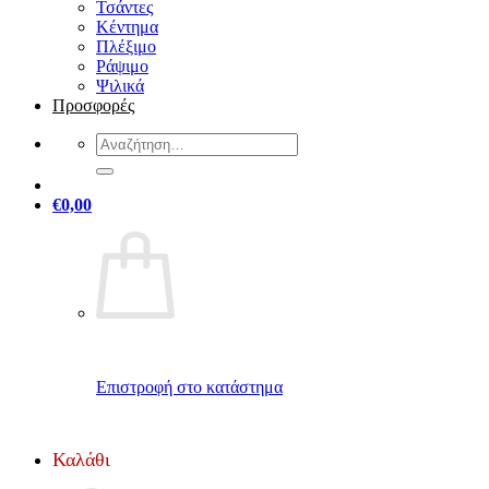
Τσάντες
Κέντημα
Πλέξιμο
Ράψιμο
Ψιλικά
Προσφορές
Αναζήτηση
για:
€
0,00
Επιστροφή στο κατάστημα
Καλάθι