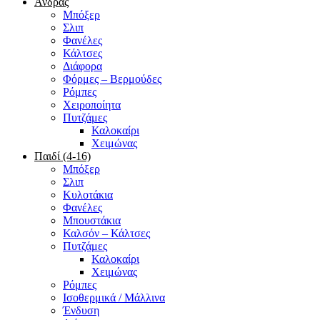
Άνδρας
Μπόξερ
Σλιπ
Φανέλες
Κάλτσες
Διάφορα
Φόρμες – Βερμούδες
Ρόμπες
Χειροποίητα
Πυτζάμες
Καλοκαίρι
Χειμώνας
Παιδί (4-16)
Μπόξερ
Σλιπ
Κυλοτάκια
Φανέλες
Μπουστάκια
Καλσόν – Κάλτσες
Πυτζάμες
Καλοκαίρι
Χειμώνας
Ρόμπες
Ισοθερμικά / Μάλλινα
Ένδυση