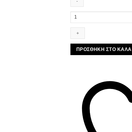
ABO
Σετ
Πετσέτες
2τμχ
Rabbit
(Χρώματα)
ΠΡΟΣΘΉΚΗ ΣΤΟ ΚΑΛΆ
ποσότητα