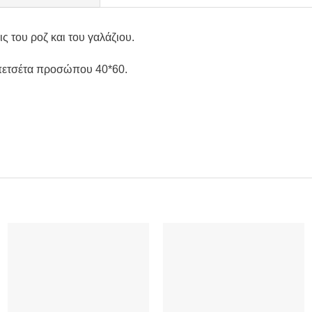
ς του ροζ και του γαλάζιου.
 πετσέτα προσώπου 40*60.
Add to
Add to
Wishlist
Wishlist