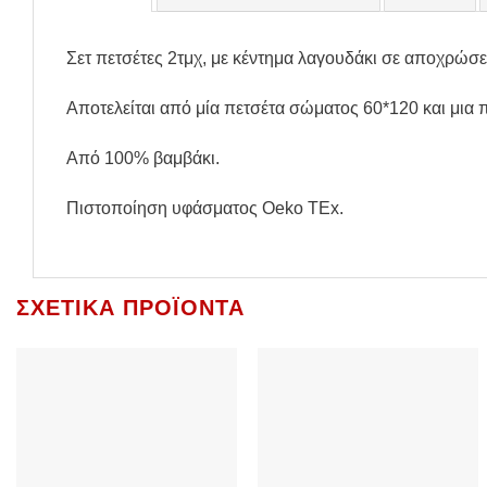
Σετ πετσέτες 2τμχ, με κέντημα λαγουδάκι σε αποχρώσει
Αποτελείται από μία πετσέτα σώματος 60*120 και μια
Από 100% βαμβάκι.
Πιστοποίηση υφάσματος Oeko TEx.
ΣΧΕΤΙΚΆ ΠΡΟΪΌΝΤΑ
Add to
Add to
Wishlist
Wishlist