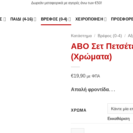
Δωρεάν μεταφορικά με αγορές άνω των €50!
Σ
ΠΑΙΔΊ (4-16)
ΒΡΈΦΟΣ (0-4)
ΧΕΙΡΟΠΟΊΗΣΗ
ΠΡΟΣΦΟΡ
Κατάστημα
/
Βρέφος (0-4)
/
Αξ
ABO Σετ Πετσέτ
Add to
(Χρώματα)
Wishlist
€
19,90
με ΦΠΑ
Απαλή φροντίδα. . .
ΧΡΏΜΑ
Εκκαθάριση