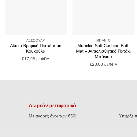
+
+
ΑΞΕΣΟΥΆΡ
ΜΠΆΝΙΟ
Akuku Βρεφική Πετσέτα με
Munckin Soft Cushion Bath
Κουκούλα
Mat – Αντιολισθητικό Πατάκι
Μπάνιου
€
17,95
με ΦΠΑ
€
23,00
με ΦΠΑ
Δωρεάν μεταφορικά
Με αγορές άνω των €50!
Υπήρξε π