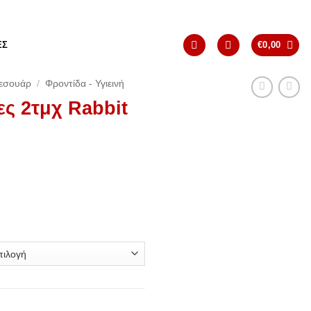
ΈΣ
€
0,00
εσουάρ
/
Φροντίδα - Υγιεινή
ες 2τμχ Rabbit