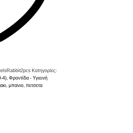
lsRabbit2pcs
Κατηγορίες:
-4)
,
Φροντίδα - Υγιεινή
ακι
,
μπανιο
,
πετσετα