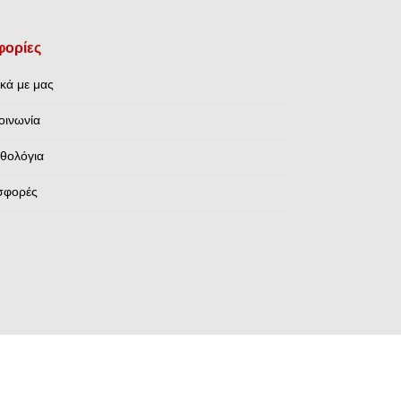
ορίες
ικά με μας
οινωνία
θολόγια
σφορές