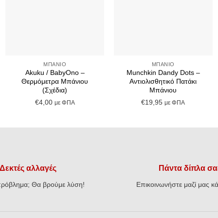
+
+
ΜΠΆΝΙΟ
ΜΠΆΝΙΟ
Akuku / BabyOno –
Munchkin Dandy Dots –
Θερμόμετρα Μπάνιου
Αντιολισθητικό Πατάκι
(Σχέδια)
Μπάνιου
€
4,00
€
19,95
με ΦΠΑ
με ΦΠΑ
Δεκτές αλλαγές
Πάντα δίπλα σα
ρόβλημα; Θα βρούμε λύση!
Επικοινωνήστε μαζί μας κά