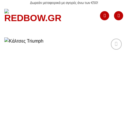
Δωρεάν μεταφορικά με αγορές άνω των €50!
Μετάβαση
στο
περιεχόμενο
Add to
Wishlist