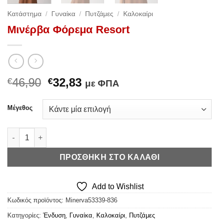
Κατάστημα
/
Γυναίκα
/
Πυτζάμες
/
Καλοκαίρι
Μινέρβα Φόρεμα Resort
Original
Η
46,90
32,83
€
€
με ΦΠΑ
price
τρέχουσα
was:
τιμή
Μέγεθος
€46,90.
είναι:
€32,83.
Μινέρβα Φόρεμα Resort ποσότητα
ΠΡΟΣΘΉΚΗ ΣΤΟ ΚΑΛΆΘΙ
Add to Wishlist
Κωδικός προϊόντος:
Minerva53339-836
Κατηγορίες:
Ένδυση
,
Γυναίκα
,
Καλοκαίρι
,
Πυτζάμες