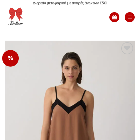
Δωρεάν μεταφορικά με αγορές άνω των €50!
Μετάβαση
στο
περιεχόμενο
%
Add to
Wishlist