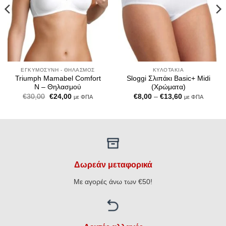
ΕΓΚΥΜΟΣΎΝΗ - ΘΗΛΑΣΜΌΣ
ΚΥΛΟΤΆΚΙΑ
Triumph Mamabel Comfort
Sloggi Σλιπάκι Basic+ Midi
N – Θηλασμού
(Χρώματα)
Original
Η
Price
€
30,00
€
24,00
€
8,00
–
€
13,60
με ΦΠΑ
με ΦΠΑ
price
τρέχουσα
range:
was:
τιμή
€8,00
€30,00.
είναι:
through
€24,00.
€13,60
Δωρεάν μεταφορικά
Με αγορές άνω των €50!