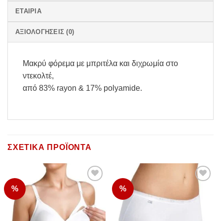
ΕΤΑΙΡΊΑ
ΑΞΙΟΛΟΓΉΣΕΙΣ (0)
Μακρύ φόρεμα με μπριτέλα και διχρωμία στο
ντεκολτέ,
από 83% rayon & 17% polyamide.
ΣΧΕΤΙΚΆ ΠΡΟΪΌΝΤΑ
%
%
Add to
Add to
Wishlist
Wishlist