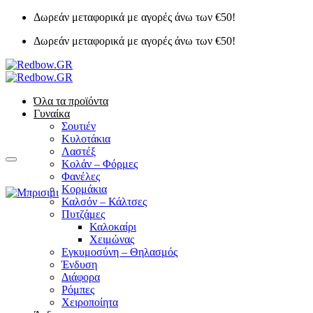
Μετάβαση
Δωρεάν μεταφορικά με αγορές άνω των €50!
στο
Δωρεάν μεταφορικά με αγορές άνω των €50!
περιεχόμενο
Όλα τα προϊόντα
Γυναίκα
Σουτιέν
Κυλοτάκια
Λαστέξ
Κολάν – Φόρμες
Φανέλες
Κορμάκια
Καλσόν – Κάλτσες
Πυτζάμες
Καλοκαίρι
Χειμώνας
Εγκυμοσύνη – Θηλασμός
Ένδυση
Διάφορα
Ρόμπες
Χειροποίητα