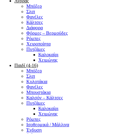
Άνδρας
Μπόξερ
Σλιπ
Φανέλες
Κάλτσες
Διάφορα
Φόρμες – Βερμούδες
Ρόμπες
Χειροποίητα
Πυτζάμες
Καλοκαίρι
Χειμώνας
Παιδί (4-16)
Μπόξερ
Σλιπ
Κυλοτάκια
Φανέλες
Μπουστάκια
Καλσόν – Κάλτσες
Πυτζάμες
Καλοκαίρι
Χειμώνας
Ρόμπες
Ισοθερμικά / Μάλλινα
Ένδυση