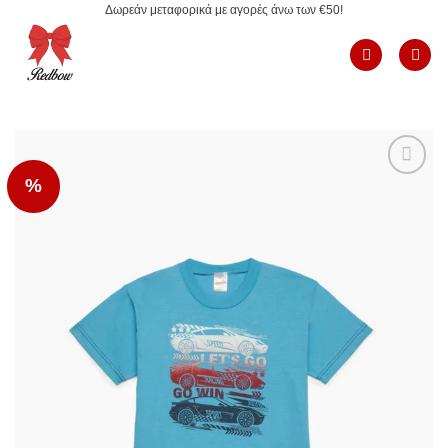
Δωρεάν μεταφορικά με αγορές άνω των €50!
Μετάβαση
στο
περιεχόμενο
%
Add to
Wishlist