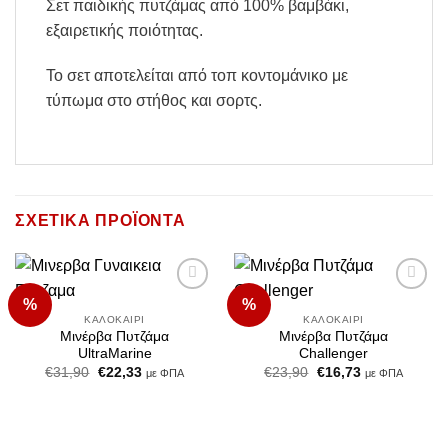
Σετ παιδικής πυτζάμας από 100% βαμβάκι,
εξαιρετικής ποιότητας.
Το σετ αποτελείται από τοπ κοντομάνικο με
τύπωμα στο στήθος και σορτς.
ΣΧΕΤΙΚΆ ΠΡΟΪΌΝΤΑ
%
%
Add to
Add to
Wishlist
Wishlist
ΚΑΛΟΚΑΊΡΙ
ΚΑΛΟΚΑΊΡΙ
Μινέρβα Πυτζάμα
Μινέρβα Πυτζάμα
UltraMarine
Challenger
Original
Η
Original
Η
€
31,90
€
22,33
€
23,90
€
16,73
με ΦΠΑ
με ΦΠΑ
price
τρέχουσα
price
τρέχουσα
was:
τιμή
was:
τιμή
€31,90.
είναι:
€23,90.
είναι:
€22,33.
€16,73.