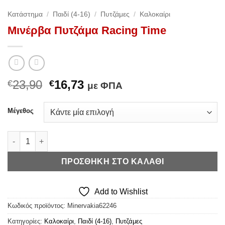
Κατάστημα
/
Παιδί (4-16)
/
Πυτζάμες
/
Καλοκαίρι
Μινέρβα Πυτζάμα Racing Time
Original
Η
23,90
16,73
€
€
με ΦΠΑ
price
τρέχουσα
was:
τιμή
Μέγεθος
€23,90.
είναι:
€16,73.
Μινέρβα Πυτζάμα Racing Time ποσότητα
ΠΡΟΣΘΉΚΗ ΣΤΟ ΚΑΛΆΘΙ
Add to Wishlist
Κωδικός προϊόντος:
Minervakia62246
Κατηγορίες:
Καλοκαίρι
,
Παιδί (4-16)
,
Πυτζάμες